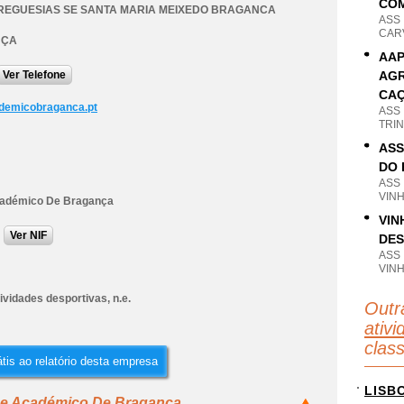
COM
REGUESIAS SE SANTA MARIA MEIXEDO BRAGANCA
ASS
CAR
NÇA
AAP
Ver Telefone
AGR
CAÇ
demicobraganca.pt
ASS
TRI
ASS
DO 
ASS
VIN
cadémico De Bragança
VIN
Ver NIF
DES
ASS
VIN
ividades desportivas, n.e.
Outr
ativi
clas
tis ao relatório desta empresa
LISB
ube Académico De Bragança