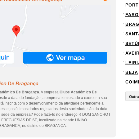
PORT
FARO
BRA
SANT
SETÚ
AVEI
LEIRI
BEJA
COIM
ico De Bragança
cadémico De Bragança
. A empresa
Clube Académico De
sde a data de fundação, a empresa tem estado a exercer a sua
tá inscrita com o desenvolvimento da atividade pertencente a
resite, os últimos dados registados desta sociedade são da data
tar a sede da empresa? Pode fazê-lo no endereço R DOM SANCHO I
FREGUESIAS DE SE, localizado na cidade UNIAO
RAGANCA, no distrito de BRAGANÇA.