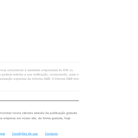
rência unicamente à atividade empresarial do ENI ou
poderá solicitar a sua retificação, contactando, para o
 autorização expressa da Informa D&B. A Informa D&B tem
ncontrar novos clientes através da publicação gratuita
a empresa em nosso site, de forma gratuita, hoje
ugal
Condições de uso
Contacto