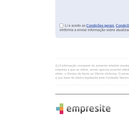
Li e aceito as
Condições gerais
,
Condiçõ
eInforma a enviar informação sobre atualiza
(1) A informação constante do presente relatório resul
empresa a que se refere, sendo apenas possível utilizá
efeito, o Serviço de Apoio ao Cliente eInforma. O pres
a sua base de dados legalizada pela Comissão Naciona