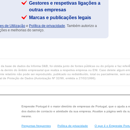
Gestores e respetivas ligações a
outras empresas
Marcas e publicações legais
es de Utilização
e
Política de privacidade
. Também autorizo a
ções e melhorias do serviço.
ta da base de dados da Informa D&B, foi obtida junto de fontes públicas ou do próprio e faz refe
-la dentro do âmbito empresarial que realiza a respetiva empresa ou ENI. Caso detete algum erro 
ente relatório não pode ser reproduzido, publicado ou redistribuído, total ou parcialmente, sem
l de Proteção de Dados (Autorização Nº 32/96, emitida a 27/02/1996).
Empresite Portugal é o maior diretório de empresas de Portugal, que o ajuda a e
dos dados de contacto e atividade da sua empresa. Atualize a página web da su
mesmo.
Perguntas frequentes
Política de privacidade
O que é o Empresite Port