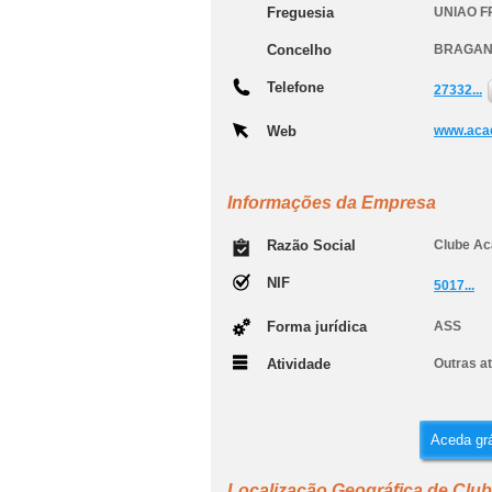
Freguesia
UNIAO F
Concelho
BRAGA
Telefone
27332...
Web
www.aca
Informações da Empresa
Razão Social
Clube A
NIF
5017...
Forma jurídica
ASS
Atividade
Outras at
Aceda grá
Localização Geográfica de Cl