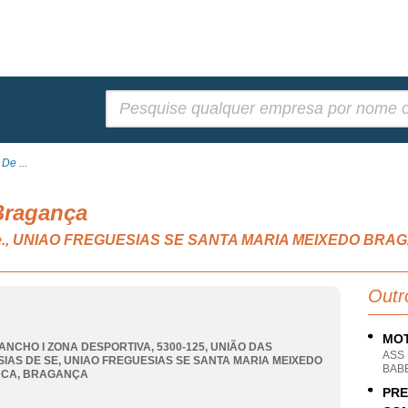
Pesquisar:
De ...
Bragança
s, n.e., UNIAO FREGUESIAS SE SANTA MARIA MEIXEDO BR
Outr
MOT
ANCHO I ZONA DESPORTIVA, 5300-125, UNIÃO DAS
ASS
IAS DE SE
,
UNIAO FREGUESIAS SE SANTA MARIA MEIXEDO
BAB
NCA
,
BRAGANÇA
PRE