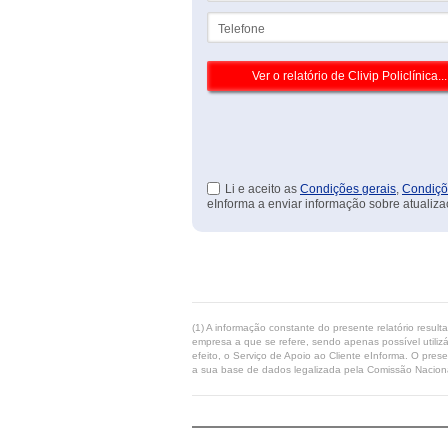
Telefone
Li e aceito as
Condições gerais
,
Condiçõ
eInforma a enviar informação sobre atualiza
(1) A informação constante do presente relatório resul
empresa a que se refere, sendo apenas possível utilizá
efeito, o Serviço de Apoio ao Cliente eInforma. O pres
a sua base de dados legalizada pela Comissão Naciona