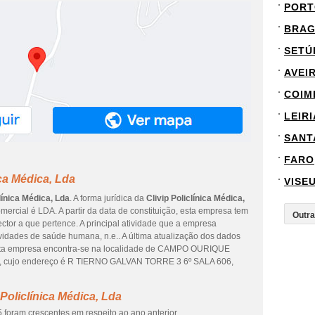
PORT
BRA
SETÚ
AVEI
COIM
LEIRI
SANT
FARO
ica Médica, Lda
VISE
clínica Médica, Lda
. A forma jurídica da
Clivip Policlínica Médica,
mercial é LDA. A partir da data de constituição, esta empresa tem
ctor a que pertence. A principal atividade que a empresa
vidades de saúde humana, n.e.. A última atualização dos dados
 Esta empresa encontra-se na localidade de CAMPO OURIQUE
OA, cujo endereço é R TIERNO GALVAN TORRE 3 6º SALA 606,
Policlínica Médica, Lda
 foram crescentes em respeito ao ano anterior.