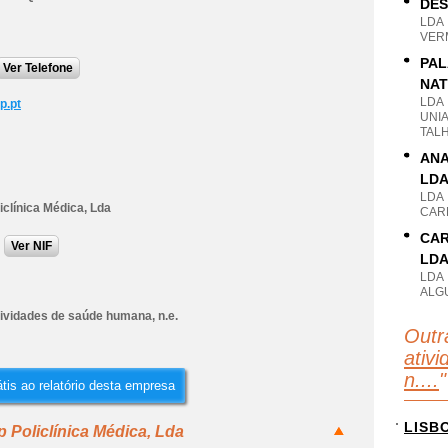
DES
LDA
VER
PAL
Ver Telefone
NAT
LDA
p.pt
UNIA
TAL
ANA
LD
LDA
liclínica Médica, Lda
CARN
CAR
Ver NIF
LD
LDA
ALG
tividades de saúde humana, n.e.
Outr
ativ
n....
"
tis ao relatório desta empresa
LISB
p Policlínica Médica, Lda