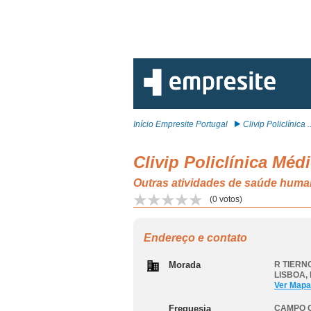
Início Empresite Portugal
Clivip Policlínica ..
Clivip Policlínica Méd
Outras atividades de saúde hum
(
0
votos)
Endereço e contato
Morada
R TIERNO
LISBOA
,
Ver Mapa
Freguesia
CAMPO 