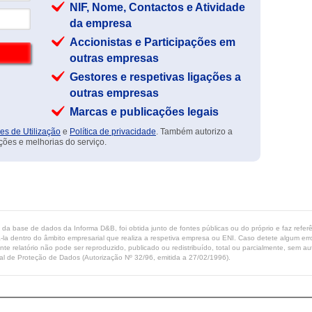
NIF, Nome, Contactos e Atividade
da empresa
Accionistas e Participações em
outras empresas
Gestores e respetivas ligações a
outras empresas
Marcas e publicações legais
es de Utilização
e
Política de privacidade
. Também autorizo a
ções e melhorias do serviço.
ta da base de dados da Informa D&B, foi obtida junto de fontes públicas ou do próprio e faz refe
-la dentro do âmbito empresarial que realiza a respetiva empresa ou ENI. Caso detete algum erro 
ente relatório não pode ser reproduzido, publicado ou redistribuído, total ou parcialmente, sem
l de Proteção de Dados (Autorização Nº 32/96, emitida a 27/02/1996).