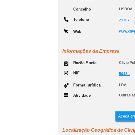
Concelho
LISBOA
Telefone
21387...
Web
www.clivi
Informações da Empresa
Razão Social
Clivip Po
NIF
5043...
Forma jurídica
LDA
Atividade
Outras a
Aceda grá
Localização Geográfica de Clivi