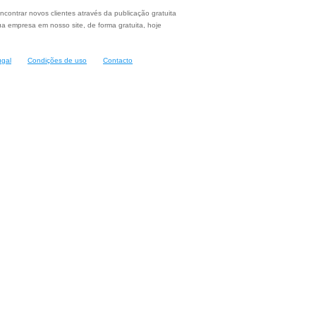
ncontrar novos clientes através da publicação gratuita
a empresa em nosso site, de forma gratuita, hoje
ugal
Condições de uso
Contacto