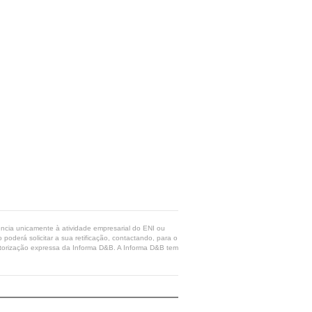
rência unicamente à atividade empresarial do ENI ou
poderá solicitar a sua retificação, contactando, para o
 autorização expressa da Informa D&B. A Informa D&B tem