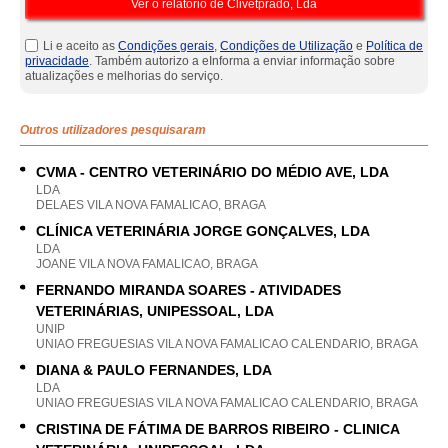
Li e aceito as
Condições gerais
,
Condições de Utilização
e
Política de
privacidade
. Também autorizo a eInforma a enviar informação sobre
atualizações e melhorias do serviço.
Outros utilizadores pesquisaram
CVMA - CENTRO VETERINÁRIO DO MÉDIO AVE, LDA
LDA
DELAES VILA NOVA FAMALICAO, BRAGA
CLÍNICA VETERINÁRIA JORGE GONÇALVES, LDA
LDA
JOANE VILA NOVA FAMALICAO, BRAGA
FERNANDO MIRANDA SOARES - ATIVIDADES
VETERINÁRIAS, UNIPESSOAL, LDA
UNIP
UNIAO FREGUESIAS VILA NOVA FAMALICAO CALENDARIO, BRAGA
DIANA & PAULO FERNANDES, LDA
LDA
UNIAO FREGUESIAS VILA NOVA FAMALICAO CALENDARIO, BRAGA
CRISTINA DE FÁTIMA DE BARROS RIBEIRO - CLINICA