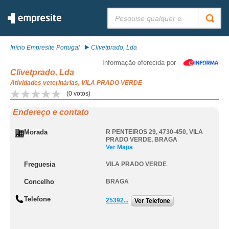
Pesquisar:
Início Empresite Portugal
Clivetprado, Lda
Informação oferecida por
Clivetprado, Lda
Atividades veterinárias, VILA PRADO VERDE
(
0
votos)
Endereço e contato
Morada
R PENTEIROS 29, 4730-450
,
VILA
PRADO VERDE
,
BRAGA
Ver Mapa
Freguesia
VILA PRADO VERDE
Concelho
BRAGA
Telefone
25392...
Ver Telefone