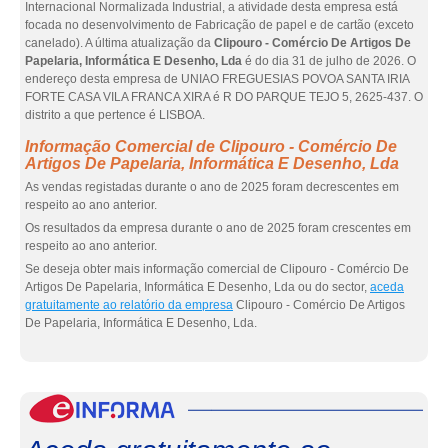
Internacional Normalizada Industrial, a atividade desta empresa está
focada no desenvolvimento de Fabricação de papel e de cartão (exceto
canelado). A última atualização da
Clipouro - Comércio De Artigos De
Papelaria, Informática E Desenho, Lda
é do dia 31 de julho de 2026. O
endereço desta empresa de UNIAO FREGUESIAS POVOA SANTA IRIA
FORTE CASA VILA FRANCA XIRA é R DO PARQUE TEJO 5, 2625-437. O
distrito a que pertence é LISBOA.
Informação Comercial de Clipouro - Comércio De
Artigos De Papelaria, Informática E Desenho, Lda
As vendas registadas durante o ano de 2025 foram decrescentes em
respeito ao ano anterior.
Os resultados da empresa durante o ano de 2025 foram crescentes em
respeito ao ano anterior.
Se deseja obter mais informação comercial de Clipouro - Comércio De
Artigos De Papelaria, Informática E Desenho, Lda ou do sector,
aceda
gratuitamente ao relatório da empresa
Clipouro - Comércio De Artigos
De Papelaria, Informática E Desenho, Lda.
eInf