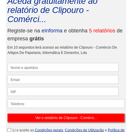
Aceda gratuitamente ao
relatório de Clipouro -
Comérci...
Registe-se na
eInforma
e obtenha
5 relatórios
de
empresa
grátis
Em 10 segundos terá acesso ao relatório de Clipouro - Comércio De
Artigos De Papelaria, Informática E Desenho, Lda
Nome e apelidos
Email
NIF
Telefone
Li e aceito as
Condições gerais
,
Condições de Utilização
e
Política de