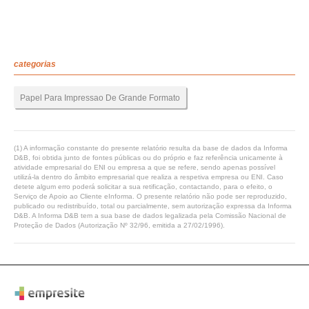
categorias
Papel Para Impressao De Grande Formato
(1) A informação constante do presente relatório resulta da base de dados da Informa
D&B, foi obtida junto de fontes públicas ou do próprio e faz referência unicamente à
atividade empresarial do ENI ou empresa a que se refere, sendo apenas possível
utilizá-la dentro do âmbito empresarial que realiza a respetiva empresa ou ENI. Caso
detete algum erro poderá solicitar a sua retificação, contactando, para o efeito, o
Serviço de Apoio ao Cliente eInforma. O presente relatório não pode ser reproduzido,
publicado ou redistribuído, total ou parcialmente, sem autorização expressa da Informa
D&B. A Informa D&B tem a sua base de dados legalizada pela Comissão Nacional de
Proteção de Dados (Autorização Nº 32/96, emitida a 27/02/1996).