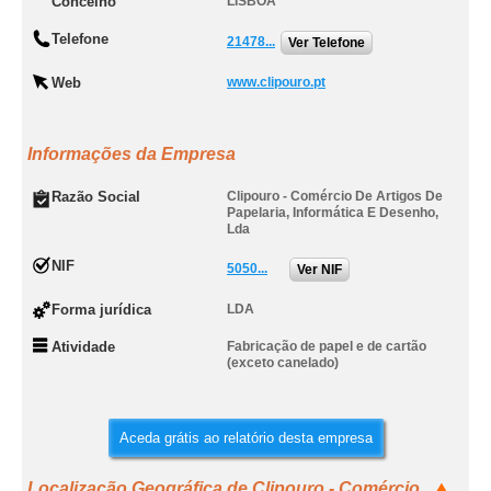
Concelho
LISBOA
Telefone
21478...
Ver Telefone
Web
www.clipouro.pt
Informações da Empresa
Razão Social
Clipouro - Comércio De Artigos De
Papelaria, Informática E Desenho,
Lda
NIF
5050...
Ver NIF
Forma jurídica
LDA
Atividade
Fabricação de papel e de cartão
(exceto canelado)
Aceda grátis ao relatório desta empresa
Localização Geográfica de Clipouro - Comércio