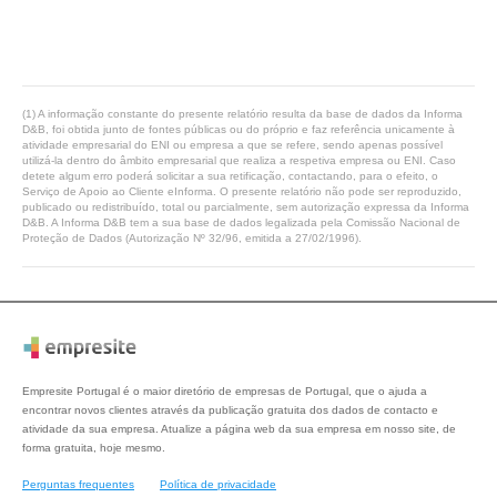
(1) A informação constante do presente relatório resulta da base de dados da Informa
D&B, foi obtida junto de fontes públicas ou do próprio e faz referência unicamente à
atividade empresarial do ENI ou empresa a que se refere, sendo apenas possível
utilizá-la dentro do âmbito empresarial que realiza a respetiva empresa ou ENI. Caso
detete algum erro poderá solicitar a sua retificação, contactando, para o efeito, o
Serviço de Apoio ao Cliente eInforma. O presente relatório não pode ser reproduzido,
publicado ou redistribuído, total ou parcialmente, sem autorização expressa da Informa
D&B. A Informa D&B tem a sua base de dados legalizada pela Comissão Nacional de
Proteção de Dados (Autorização Nº 32/96, emitida a 27/02/1996).
Empresite Portugal é o maior diretório de empresas de Portugal, que o ajuda a
encontrar novos clientes através da publicação gratuita dos dados de contacto e
atividade da sua empresa. Atualize a página web da sua empresa em nosso site, de
forma gratuita, hoje mesmo.
Perguntas frequentes
Política de privacidade