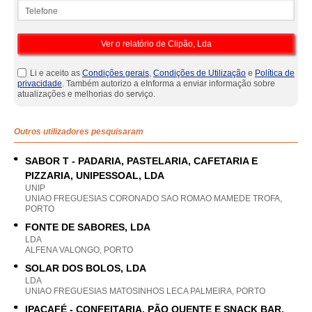
Telefone
Li e aceito as
Condições gerais
,
Condições de Utilização
e
Política de
privacidade
. Também autorizo a eInforma a enviar informação sobre
atualizações e melhorias do serviço.
Outros utilizadores pesquisaram
SABOR T - PADARIA, PASTELARIA, CAFETARIA E
PIZZARIA, UNIPESSOAL, LDA
UNIP
UNIAO FREGUESIAS CORONADO SAO ROMAO MAMEDE TROFA,
PORTO
FONTE DE SABORES, LDA
LDA
ALFENA VALONGO, PORTO
SOLAR DOS BOLOS, LDA
LDA
UNIAO FREGUESIAS MATOSINHOS LECA PALMEIRA, PORTO
IPACAFÉ - CONFEITARIA, PÃO QUENTE E SNACK BAR,