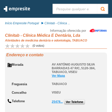
Pesquisar:
Início Empresite Portugal
Clinitab - Clínica ...
Informação oferecida por
Clinitab - Clínica Médica E Dentária, Lda
Atividades de medicina dentária e odontologia, TABUACO
(
0
votos)
Endereço e contato
Morada
AV ANTÓNIO AUGUSTO SILVA
BARRADAS 47 R/C, 5120-384
,
TABUACO
,
VISEU
Ver Mapa
Freguesia
TABUACO
Concelho
VISEU
Telefone
25478...
Ver Telefone