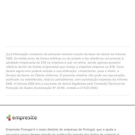
(1) A informação constante do presente relatório resulta da base de dados da Informa
D&B, foi obtida junto de fontes públicas ou do próprio e faz referência unicamente à
atividade empresarial do ENI ou empresa a que se refere, sendo apenas possível
utilizá-la dentro do âmbito empresarial que realiza a respetiva empresa ou ENI. Caso
detete algum erro poderá solicitar a sua retificação, contactando, para o efeito, o
Serviço de Apoio ao Cliente eInforma. O presente relatório não pode ser reproduzido,
publicado ou redistribuído, total ou parcialmente, sem autorização expressa da Informa
D&B. A Informa D&B tem a sua base de dados legalizada pela Comissão Nacional de
Proteção de Dados (Autorização Nº 32/96, emitida a 27/02/1996).
Empresite Portugal é o maior diretório de empresas de Portugal, que o ajuda a
encontrar novos clientes através da publicação gratuita dos dados de contacto e