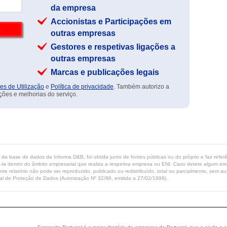
da empresa
Accionistas e Participações em
outras empresas
Gestores e respetivas ligações a
outras empresas
Marcas e publicações legais
es de Utilização
e
Política de privacidade
. Também autorizo a
ções e melhorias do serviço.
ta da base de dados da Informa D&B, foi obtida junto de fontes públicas ou do próprio e faz refe
-la dentro do âmbito empresarial que realiza a respetiva empresa ou ENI. Caso detete algum erro 
ente relatório não pode ser reproduzido, publicado ou redistribuído, total ou parcialmente, sem
l de Proteção de Dados (Autorização Nº 32/96, emitida a 27/02/1996).