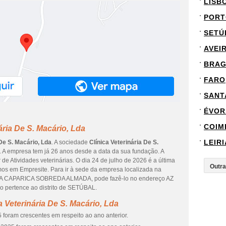
LISB
PORT
SETÚ
AVEI
BRA
FARO
SANT
ÉVOR
COIM
ária De S. Macário, Lda
LEIRI
 De S. Macário, Lda
. A sociedade
Clínica Veterinária De S.
 A empresa tem já 26 anos desde a data da sua fundação. A
de Atividades veterinárias. O dia 24 de julho de 2026 é a última
os em Empresite. Para ir à sede da empresa localizada na
CAPARICA SOBREDA ALMADA, pode fazê-lo no endereço AZ
 pertence ao distrito de SETÚBAL.
 Veterinária De S. Macário, Lda
 foram crescentes em respeito ao ano anterior.