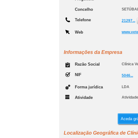
Concelho
SETÚBA
Telefone
21297...
Web
www.vete
Informações da Empresa
Razão Social
Clínica V
NIF
5046...
Forma jurídica
LDA
Atividade
Atividade
Aceda grá
Localização Geográfica de Clíni