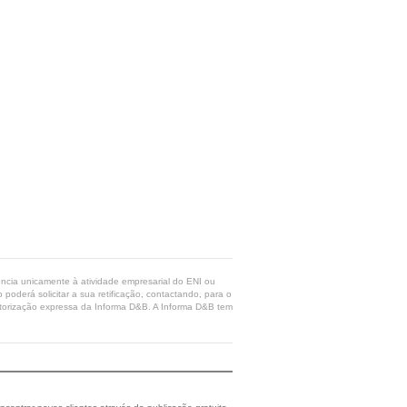
rência unicamente à atividade empresarial do ENI ou
poderá solicitar a sua retificação, contactando, para o
 autorização expressa da Informa D&B. A Informa D&B tem