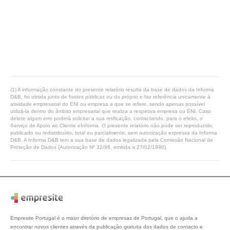
(1) A informação constante do presente relatório resulta da base de dados da Informa
D&B, foi obtida junto de fontes públicas ou do próprio e faz referência unicamente à
atividade empresarial do ENI ou empresa a que se refere, sendo apenas possível
utilizá-la dentro do âmbito empresarial que realiza a respetiva empresa ou ENI. Caso
detete algum erro poderá solicitar a sua retificação, contactando, para o efeito, o
Serviço de Apoio ao Cliente eInforma. O presente relatório não pode ser reproduzido,
publicado ou redistribuído, total ou parcialmente, sem autorização expressa da Informa
D&B. A Informa D&B tem a sua base de dados legalizada pela Comissão Nacional de
Proteção de Dados (Autorização Nº 32/96, emitida a 27/02/1996).
Empresite Portugal é o maior diretório de empresas de Portugal, que o ajuda a
encontrar novos clientes através da publicação gratuita dos dados de contacto e