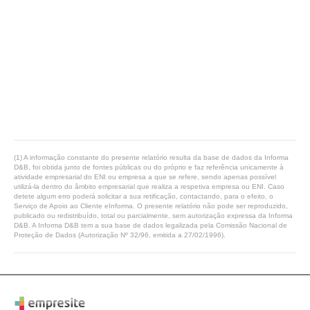
(1) A informação constante do presente relatório resulta da base de dados da Informa
D&B, foi obtida junto de fontes públicas ou do próprio e faz referência unicamente à
atividade empresarial do ENI ou empresa a que se refere, sendo apenas possível
utilizá-la dentro do âmbito empresarial que realiza a respetiva empresa ou ENI. Caso
detete algum erro poderá solicitar a sua retificação, contactando, para o efeito, o
Serviço de Apoio ao Cliente eInforma. O presente relatório não pode ser reproduzido,
publicado ou redistribuído, total ou parcialmente, sem autorização expressa da Informa
D&B. A Informa D&B tem a sua base de dados legalizada pela Comissão Nacional de
Proteção de Dados (Autorização Nº 32/96, emitida a 27/02/1996).