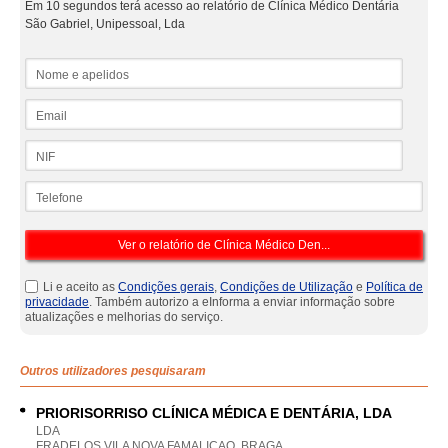
Em 10 segundos terá acesso ao relatório de Clínica Médico Dentária
São Gabriel, Unipessoal, Lda
Nome e apelidos
Email
NIF
Telefone
Li e aceito as
Condições gerais
,
Condições de Utilização
e
Política de
privacidade
. Também autorizo a eInforma a enviar informação sobre
atualizações e melhorias do serviço.
Outros utilizadores pesquisaram
PRIORISORRISO CLÍNICA MÉDICA E DENTÁRIA, LDA
LDA
FRADELOS VILA NOVA FAMALICAO, BRAGA