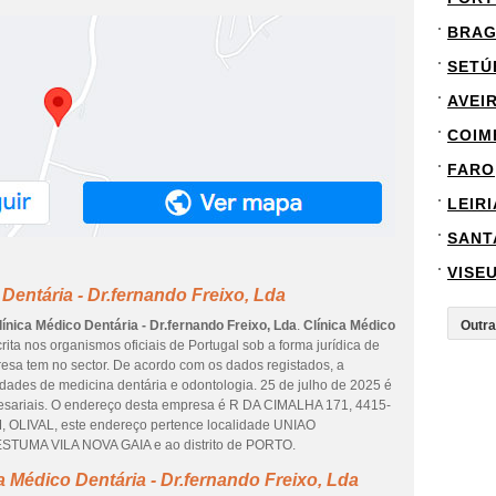
BRA
SETÚ
AVEI
COIM
FARO
LEIRI
SANT
VISE
Dentária - Dr.fernando Freixo, Lda
línica Médico Dentária - Dr.fernando Freixo, Lda
.
Clínica Médico
rita nos organismos oficiais de Portugal sob a forma jurídica de
esa tem no sector. De acordo com os dados registados, a
dades de medicina dentária e odontologia. 25 de julho de 2025 é
resariais. O endereço desta empresa é R DA CIMALHA 171, 4415-
LIVAL, este endereço pertence localidade UNIAO
MA VILA NOVA GAIA e ao distrito de PORTO.
 Médico Dentária - Dr.fernando Freixo, Lda