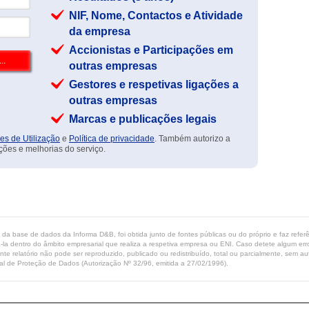
NIF, Nome, Contactos e Atividade
da empresa
Accionistas e Participações em
outras empresas
Gestores e respetivas ligações a
outras empresas
Marcas e publicações legais
es de Utilização
e
Política de privacidade
. Também autorizo a
ções e melhorias do serviço.
ta da base de dados da Informa D&B, foi obtida junto de fontes públicas ou do próprio e faz refe
-la dentro do âmbito empresarial que realiza a respetiva empresa ou ENI. Caso detete algum erro 
ente relatório não pode ser reproduzido, publicado ou redistribuído, total ou parcialmente, sem
l de Proteção de Dados (Autorização Nº 32/96, emitida a 27/02/1996).