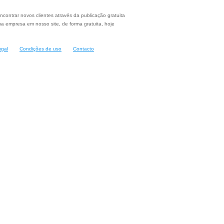
ncontrar novos clientes através da publicação gratuita
a empresa em nosso site, de forma gratuita, hoje
ugal
Condições de uso
Contacto