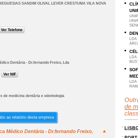
REGUESIAS SANDIM OLIVAL LEVER CRESTUMA VILA NOVA
CLÍ
UNI
UNI
UNI
SEN
Ver Telefone
DEN
LDA
ARCO
CÉL
LDA
BUS
édico Dentária - Dr.fernando Freixo, Lda
SOF
Ver NIF
MED
LDA
RAM
s de medicina dentária e odontologia
Outr
de m
clas
tis ao relatório desta empresa
LISB
ca Médico Dentária - Dr.fernando Freixo,
PORT