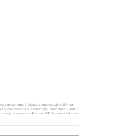
rência unicamente à atividade empresarial do ENI ou
poderá solicitar a sua retificação, contactando, para o
 autorização expressa da Informa D&B. A Informa D&B tem