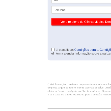
Telefone
Li e aceito as
Condições gerais
,
Condiçõ
eInforma a enviar informação sobre atualiza
(1) A informação constante do presente relatório resul
empresa a que se refere, sendo apenas possível utilizá
efeito, o Serviço de Apoio ao Cliente eInforma. O pres
a sua base de dados legalizada pela Comissão Naciona