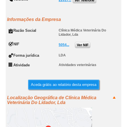
22617...
Ver Telefone
Informações da Empresa
Razão Social
Clínica Médica Veterinária Do
Lidador, Lda
NIF
5054...
Ver NIF
Forma jurídica
LDA
Atividade
Atividades veterinárias
Aceda grátis ao relatório desta empresa
Localização Geográfica de Clínica Médica
Veterinária Do Lidador, Lda