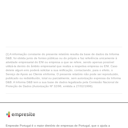
(1) A informação constante do presente relatório resulta da base de dados da Informa
D&B, foi obtida junto de fontes públicas ou do próprio e faz referência unicamente à
atividade empresarial do ENI ou empresa a que se refere, sendo apenas possível
utilizá-la dentro do âmbito empresarial que realiza a respetiva empresa ou ENI. Caso
detete algum erro poderá solicitar a sua retificação, contactando, para o efeito, o
Serviço de Apoio ao Cliente eInforma. O presente relatório não pode ser reproduzido,
publicado ou redistribuído, total ou parcialmente, sem autorização expressa da Informa
D&B. A Informa D&B tem a sua base de dados legalizada pela Comissão Nacional de
Proteção de Dados (Autorização Nº 32/96, emitida a 27/02/1996).
Empresite Portugal é o maior diretório de empresas de Portugal, que o ajuda a