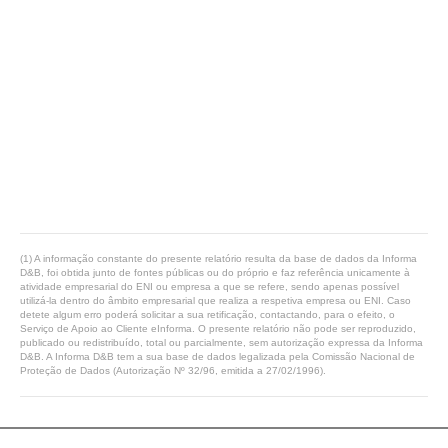
(1) A informação constante do presente relatório resulta da base de dados da Informa
D&B, foi obtida junto de fontes públicas ou do próprio e faz referência unicamente à
atividade empresarial do ENI ou empresa a que se refere, sendo apenas possível
utilizá-la dentro do âmbito empresarial que realiza a respetiva empresa ou ENI. Caso
detete algum erro poderá solicitar a sua retificação, contactando, para o efeito, o
Serviço de Apoio ao Cliente eInforma. O presente relatório não pode ser reproduzido,
publicado ou redistribuído, total ou parcialmente, sem autorização expressa da Informa
D&B. A Informa D&B tem a sua base de dados legalizada pela Comissão Nacional de
Proteção de Dados (Autorização Nº 32/96, emitida a 27/02/1996).