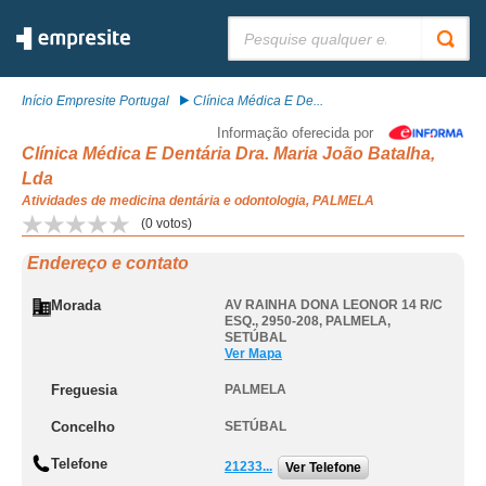
Pesquisar:
Início Empresite Portugal
Clínica Médica E De...
Informação oferecida por
Clínica Médica E Dentária Dra. Maria João Batalha,
Lda
Atividades de medicina dentária e odontologia, PALMELA
(
0
votos)
Endereço e contato
Morada
AV RAINHA DONA LEONOR 14 R/C
ESQ., 2950-208
,
PALMELA
,
SETÚBAL
Ver Mapa
Freguesia
PALMELA
Concelho
SETÚBAL
Telefone
21233...
Ver Telefone