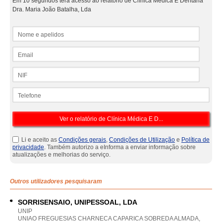
Em 10 segundos terá acesso ao relatório de Clínica Médica E Dentária
Dra. Maria João Batalha, Lda
Nome e apelidos
Email
NIF
Telefone
Li e aceito as
Condições gerais
,
Condições de Utilização
e
Política de
privacidade
. Também autorizo a eInforma a enviar informação sobre
atualizações e melhorias do serviço.
Outros utilizadores pesquisaram
SORRISENSAIO, UNIPESSOAL, LDA
UNIP
UNIAO FREGUESIAS CHARNECA CAPARICA SOBREDA ALMADA,