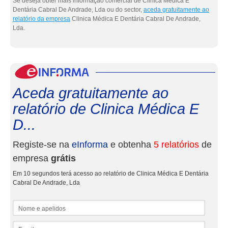
Se deseja obter mais informação comercial de Clinica Médica E
Dentária Cabral De Andrade, Lda ou do sector,
aceda gratuitamente ao
relatório da empresa
Clinica Médica E Dentária Cabral De Andrade,
Lda.
eInf
Aceda gratuitamente ao
relatório de Clinica Médica E
D...
Registe-se na
eInforma
e obtenha
5 relatórios
de
empresa
grátis
Em 10 segundos terá acesso ao relatório de Clinica Médica E Dentária
Cabral De Andrade, Lda
Nome e apelidos
Email