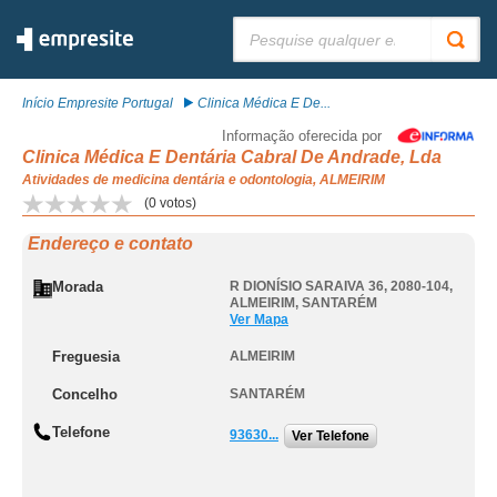
Pesquisar:
Início Empresite Portugal
Clinica Médica E De...
Informação oferecida por
Clinica Médica E Dentária Cabral De Andrade, Lda
Atividades de medicina dentária e odontologia, ALMEIRIM
(
0
votos)
Endereço e contato
Morada
R DIONÍSIO SARAIVA 36, 2080-104
,
ALMEIRIM
,
SANTARÉM
Ver Mapa
Freguesia
ALMEIRIM
Concelho
SANTARÉM
Telefone
93630...
Ver Telefone