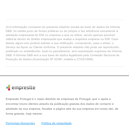
(1) A informação constante do presente relatório resulta da base de dados da Informa
D&B, foi obtida junto de fontes públicas ou do próprio e faz referência unicamente à
atividade empresarial do ENI ou empresa a que se refere, sendo apenas possível
utilizá-la dentro do âmbito empresarial que realiza a respetiva empresa ou ENI. Caso
detete algum erro poderá solicitar a sua retificação, contactando, para o efeito, o
Serviço de Apoio ao Cliente eInforma. O presente relatório não pode ser reproduzido,
publicado ou redistribuído, total ou parcialmente, sem autorização expressa da Informa
D&B. A Informa D&B tem a sua base de dados legalizada pela Comissão Nacional de
Proteção de Dados (Autorização Nº 32/96, emitida a 27/02/1996).
Empresite Portugal é o maior diretório de empresas de Portugal, que o ajuda a
encontrar novos clientes através da publicação gratuita dos dados de contacto e
atividade da sua empresa. Atualize a página web da sua empresa em nosso site, de
forma gratuita, hoje mesmo.
Perguntas frequentes
Política de privacidade