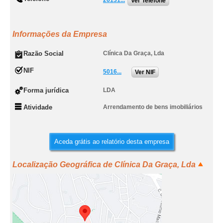
26131...
Ver Telefone
Informações da Empresa
Razão Social
Clínica Da Graça, Lda
NIF
5016...
Ver NIF
Forma jurídica
LDA
Atividade
Arrendamento de bens imobiliários
Aceda grátis ao relatório desta empresa
Localização Geográfica de Clínica Da Graça, Lda