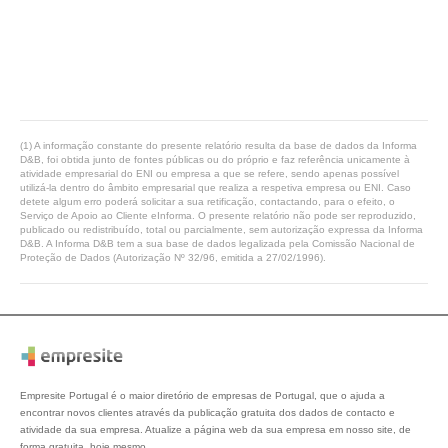
(1) A informação constante do presente relatório resulta da base de dados da Informa
D&B, foi obtida junto de fontes públicas ou do próprio e faz referência unicamente à
atividade empresarial do ENI ou empresa a que se refere, sendo apenas possível
utilizá-la dentro do âmbito empresarial que realiza a respetiva empresa ou ENI. Caso
detete algum erro poderá solicitar a sua retificação, contactando, para o efeito, o
Serviço de Apoio ao Cliente eInforma. O presente relatório não pode ser reproduzido,
publicado ou redistribuído, total ou parcialmente, sem autorização expressa da Informa
D&B. A Informa D&B tem a sua base de dados legalizada pela Comissão Nacional de
Proteção de Dados (Autorização Nº 32/96, emitida a 27/02/1996).
Empresite Portugal é o maior diretório de empresas de Portugal, que o ajuda a
encontrar novos clientes através da publicação gratuita dos dados de contacto e
atividade da sua empresa. Atualize a página web da sua empresa em nosso site, de
forma gratuita, hoje mesmo.