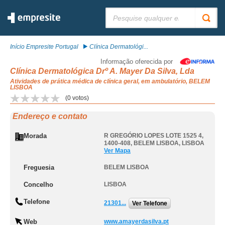
Pesquisar:
Início Empresite Portugal
Clínica Dermatológi...
Informação oferecida por
Clínica Dermatológica Drº A. Mayer Da Silva, Lda
Atividades de prática médica de clínica geral, em ambulatório, BELEM
LISBOA
(
0
votos)
Endereço e contato
Morada
R GREGÓRIO LOPES LOTE 1525 4,
1400-408
,
BELEM LISBOA
,
LISBOA
Ver Mapa
Freguesia
BELEM LISBOA
Concelho
LISBOA
Telefone
21301...
Ver Telefone
Web
www.amayerdasilva.pt