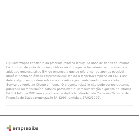
(1) A informação constante do presente relatório resulta da base de dados da Informa
D&B, foi obtida junto de fontes públicas ou do próprio e faz referência unicamente à
atividade empresarial do ENI ou empresa a que se refere, sendo apenas possível
utilizá-la dentro do âmbito empresarial que realiza a respetiva empresa ou ENI. Caso
detete algum erro poderá solicitar a sua retificação, contactando, para o efeito, o
Serviço de Apoio ao Cliente eInforma. O presente relatório não pode ser reproduzido,
publicado ou redistribuído, total ou parcialmente, sem autorização expressa da Informa
D&B. A Informa D&B tem a sua base de dados legalizada pela Comissão Nacional de
Proteção de Dados (Autorização Nº 32/96, emitida a 27/02/1996).