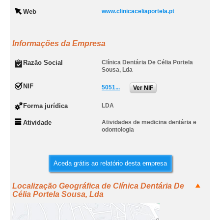
Web
www.clinicaceliaportela.pt
Informações da Empresa
Razão Social
Clínica Dentária De Célia Portela
Sousa, Lda
NIF
5051...
Ver NIF
Forma jurídica
LDA
Atividade
Atividades de medicina dentária e
odontologia
Aceda grátis ao relatório desta empresa
Localização Geográfica de Clínica Dentária De
Célia Portela Sousa, Lda