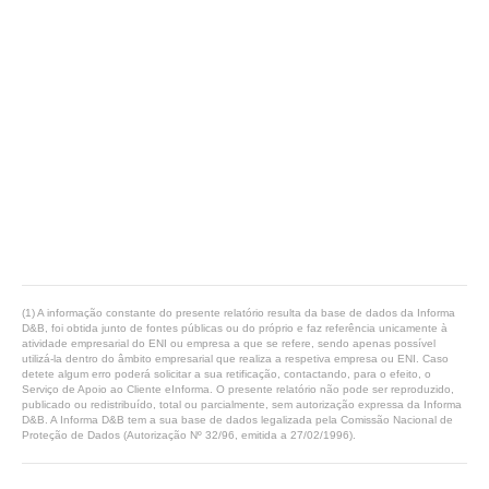
(1) A informação constante do presente relatório resulta da base de dados da Informa
D&B, foi obtida junto de fontes públicas ou do próprio e faz referência unicamente à
atividade empresarial do ENI ou empresa a que se refere, sendo apenas possível
utilizá-la dentro do âmbito empresarial que realiza a respetiva empresa ou ENI. Caso
detete algum erro poderá solicitar a sua retificação, contactando, para o efeito, o
Serviço de Apoio ao Cliente eInforma. O presente relatório não pode ser reproduzido,
publicado ou redistribuído, total ou parcialmente, sem autorização expressa da Informa
D&B. A Informa D&B tem a sua base de dados legalizada pela Comissão Nacional de
Proteção de Dados (Autorização Nº 32/96, emitida a 27/02/1996).