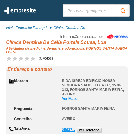
Pesquisar:
Início Empresite Portugal
Clínica Dentária De...
Informação oferecida por
Clínica Dentária De Célia Portela Sousa, Lda
Atividades de medicina dentária e odontologia, FORNOS SANTA MARIA
FEIRA
(
0
votos)
Endereço e contato
Morada
R DA IGREJA EDIFÍCIO NOSSA
SENHORA SAÚDE LOJA G7, 4520-
313
,
FORNOS SANTA MARIA FEIRA
,
AVEIRO
Ver Mapa
Freguesia
FORNOS SANTA MARIA FEIRA
Concelho
AVEIRO
Telefone
25637...
Ver Telefone