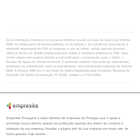
(1) A informação constante do presente relatório resulta da base de dados da Informa
D&B, foi obtida junto de fontes públicas ou do próprio e faz referência unicamente à
atividade empresarial do ENI ou empresa a que se refere, sendo apenas possível
utilizá-la dentro do âmbito empresarial que realiza a respetiva empresa ou ENI. Caso
detete algum erro poderá solicitar a sua retificação, contactando, para o efeito, o
Serviço de Apoio ao Cliente eInforma. O presente relatório não pode ser reproduzido,
publicado ou redistribuído, total ou parcialmente, sem autorização expressa da Informa
D&B. A Informa D&B tem a sua base de dados legalizada pela Comissão Nacional de
Proteção de Dados (Autorização Nº 32/96, emitida a 27/02/1996).
Empresite Portugal é o maior diretório de empresas de Portugal, que o ajuda a
encontrar novos clientes através da publicação gratuita dos dados de contacto e
atividade da sua empresa. Atualize a página web da sua empresa em nosso site, de
forma gratuita, hoje mesmo.