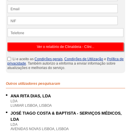
Email
NIF
Telefone
Li e aceito as
Condições gerais
,
Condições de Utilização
e
Política de
privacidade
. Também autorizo a eInforma a enviar informação sobre
atualizações e melhorias do serviço.
Outros utilizadores pesquisaram
ANA RITA DIAS, LDA
LDA
LUMIAR LISBOA, LISBOA
JOSÉ TIAGO COSTA & BAPTISTA - SERVIÇOS MÉDICOS,
LDA
LDA
AVENIDAS NOVAS LISBOA, LISBOA