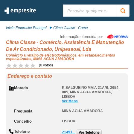
Pesquisar:
Início Empresite Portugal
Clima Classe - Comé...
Informação oferecida por
Clima Classe - Comércio, Assistência E Manutenção
De Ar Condicionado, Unipessoal, Lda
Comércio a retalho de electrodomésticos, em estabelecimentos
especializados, MINA AGUA AMADORA
(
0
votos)
Endereço e contato
Morada
R SALGUEIRO MAIA 21A/B, 2654-
005
,
MINA AGUA AMADORA
,
LISBOA
Ver Mapa
Freguesia
MINA AGUA AMADORA
Concelho
LISBOA
Telefone
21491...
Ver Telefone