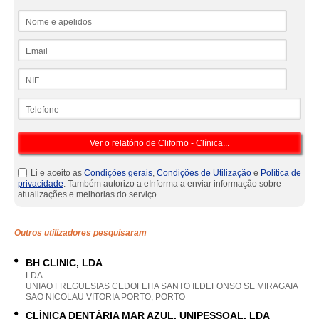
Nome e apelidos
Email
NIF
Telefone
Li e aceito as
Condições gerais
,
Condições de Utilização
e
Política de
privacidade
. Também autorizo a eInforma a enviar informação sobre
atualizações e melhorias do serviço.
Outros utilizadores pesquisaram
BH CLINIC, LDA
LDA
UNIAO FREGUESIAS CEDOFEITA SANTO ILDEFONSO SE MIRAGAIA
SAO NICOLAU VITORIA PORTO, PORTO
CLÍNICA DENTÁRIA MAR AZUL, UNIPESSOAL, LDA