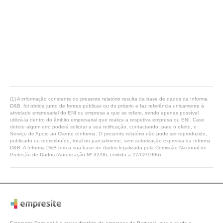
(1) A informação constante do presente relatório resulta da base de dados da Informa
D&B, foi obtida junto de fontes públicas ou do próprio e faz referência unicamente à
atividade empresarial do ENI ou empresa a que se refere, sendo apenas possível
utilizá-la dentro do âmbito empresarial que realiza a respetiva empresa ou ENI. Caso
detete algum erro poderá solicitar a sua retificação, contactando, para o efeito, o
Serviço de Apoio ao Cliente eInforma. O presente relatório não pode ser reproduzido,
publicado ou redistribuído, total ou parcialmente, sem autorização expressa da Informa
D&B. A Informa D&B tem a sua base de dados legalizada pela Comissão Nacional de
Proteção de Dados (Autorização Nº 32/96, emitida a 27/02/1996).