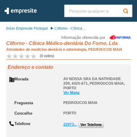
Pesquisar:
Início Empresite Portugal
Cliforno - Clínica ...
Informação oferecida por
Cliforno - Clínica Médico-dentária Do Forno, Lda
Atividades de medicina dentária e odontologia, PEDROUCOS MAIA
(
0
votos)
Endereço e contato
Morada
AV NOSSA SRA DA NATIVIDADE
209, 4425-671
,
PEDROUCOS MAIA
,
PORTO
Ver Mapa
Freguesia
PEDROUCOS MAIA
Concelho
PORTO
Telefone
22973...
Ver Telefone