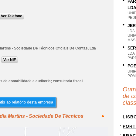
PAR
LD
UNI
Ver Telefone
PED
JER
LDA
UNI
MAS
SER
artins - Sociedade De Técnicos Oficiais De Contas, Lda
LDA
PAR
Ver NIF
POE
UNI
POM
s de contabilidade e auditoria; consultoria fiscal
Outr
de co
clas
tis ao relatório desta empresa
dia Martins - Sociedade De Técnicos
LISB
PORT
BRA