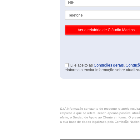
Telefone
Li e aceito as
Condições gerais
,
Condiçõ
eInforma a enviar informação sobre atualiza
(1) A informação constante do presente relatório resul
empresa a que se refere, sendo apenas possível utilizá
efeito, o Serviço de Apoio ao Cliente eInforma. O pres
a sua base de dados legalizada pela Comissão Naciona