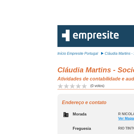
Início Empresite Portugal
Cláudia Martins - S
Cláudia Martins - Soc
Atividades de contabilidade e au
(
0
votos)
Endereço e contato
Morada
R NICOL
Ver Mapa
Freguesia
RIO TIN