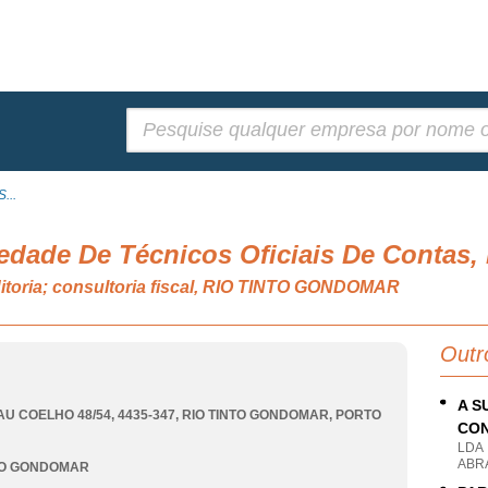
Pesquisar:
...
iedade De Técnicos Oficiais De Contas,
ditoria; consultoria fiscal, RIO TINTO GONDOMAR
Outr
A S
AU COELHO 48/54, 4435-347
,
RIO TINTO GONDOMAR
,
PORTO
CON
LDA
ABR
TO GONDOMAR