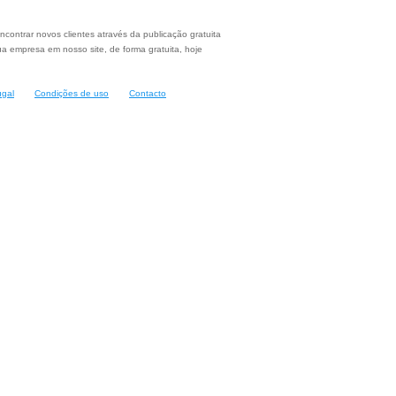
ncontrar novos clientes através da publicação gratuita
a empresa em nosso site, de forma gratuita, hoje
ugal
Condições de uso
Contacto