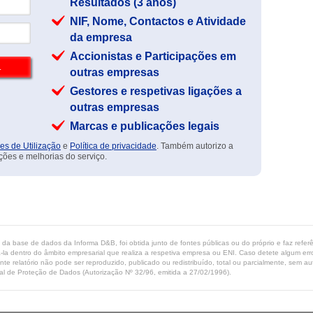
Resultados (3 anos)
NIF, Nome, Contactos e Atividade
da empresa
Accionistas e Participações em
outras empresas
Gestores e respetivas ligações a
outras empresas
Marcas e publicações legais
es de Utilização
e
Política de privacidade
. Também autorizo a
ções e melhorias do serviço.
ta da base de dados da Informa D&B, foi obtida junto de fontes públicas ou do próprio e faz refe
-la dentro do âmbito empresarial que realiza a respetiva empresa ou ENI. Caso detete algum erro 
ente relatório não pode ser reproduzido, publicado ou redistribuído, total ou parcialmente, sem
l de Proteção de Dados (Autorização Nº 32/96, emitida a 27/02/1996).