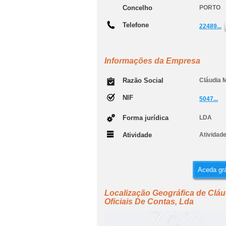
Concelho
PORTO
Telefone
22489...
Informações da Empresa
Razão Social
Cláudia M
NIF
5047...
Forma jurídica
LDA
Atividade
Atividade
Aceda grá
Localização Geográfica de Cláu
Oficiais De Contas, Lda