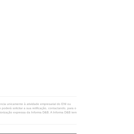
rência unicamente à atividade empresarial do ENI ou
poderá solicitar a sua retificação, contactando, para o
 autorização expressa da Informa D&B. A Informa D&B tem