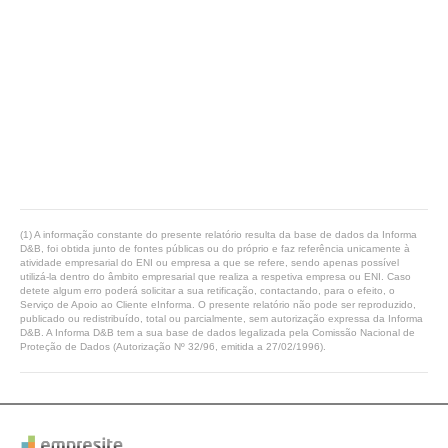
(1) A informação constante do presente relatório resulta da base de dados da Informa
D&B, foi obtida junto de fontes públicas ou do próprio e faz referência unicamente à
atividade empresarial do ENI ou empresa a que se refere, sendo apenas possível
utilizá-la dentro do âmbito empresarial que realiza a respetiva empresa ou ENI. Caso
detete algum erro poderá solicitar a sua retificação, contactando, para o efeito, o
Serviço de Apoio ao Cliente eInforma. O presente relatório não pode ser reproduzido,
publicado ou redistribuído, total ou parcialmente, sem autorização expressa da Informa
D&B. A Informa D&B tem a sua base de dados legalizada pela Comissão Nacional de
Proteção de Dados (Autorização Nº 32/96, emitida a 27/02/1996).