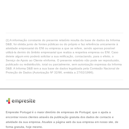
(1) A informação constante do presente relatório resulta da base de dados da Informa
D&B, foi obtida junto de fontes públicas ou do próprio e faz referência unicamente à
atividade empresarial do ENI ou empresa a que se refere, sendo apenas possível
utilizá-la dentro do âmbito empresarial que realiza a respetiva empresa ou ENI. Caso
detete algum erro poderá solicitar a sua retificação, contactando, para o efeito, o
Serviço de Apoio ao Cliente eInforma. O presente relatório não pode ser reproduzido,
publicado ou redistribuído, total ou parcialmente, sem autorização expressa da Informa
D&B. A Informa D&B tem a sua base de dados legalizada pela Comissão Nacional de
Proteção de Dados (Autorização Nº 32/96, emitida a 27/02/1996).
Empresite Portugal é o maior diretório de empresas de Portugal, que o ajuda a
encontrar novos clientes através da publicação gratuita dos dados de contacto e
atividade da sua empresa. Atualize a página web da sua empresa em nosso site, de
forma gratuita, hoje mesmo.