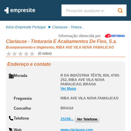
Pesquisar:
Início Empresite Portugal
Clariause - Tintura...
Informação oferecida por
Clariause - Tinturaria E Acabamentos De Fios, S.a.
Branqueamento e tingimento, RIBA AVE VILA NOVA FAMALICAO
(
0
votos)
Endereço e contato
Morada
R DA INDÚSTRIA TÊXTIL 850, 4765-
252
,
RIBA AVE VILA NOVA
FAMALICAO
,
BRAGA
Ver Mapa
Freguesia
RIBA AVE VILA NOVA FAMALICAO
Concelho
BRAGA
Telefone
25298...
Ver Telefone
Web
www.clariause.com