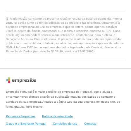
(1) A informação constante do presente relatório resulta da base de dados da Informa
D&B, foi obtida junto de fontes públicas ou do próprio e faz referência unicamente à
atividade empresarial do ENI ou empresa a que se refere, sendo apenas possível
utilizá-la dentro do âmbito empresarial que realiza a respetiva empresa ou ENI. Caso
detete algum erro poderá solicitar a sua retificação, contactando, para o efeito, o
Serviço de Apoio ao Cliente eInforma. O presente relatório não pode ser reproduzido,
publicado ou redistribuído, total ou parcialmente, sem autorização expressa da Informa
D&B. A Informa D&B tem a sua base de dados legalizada pela Comissão Nacional de
Proteção de Dados (Autorização Nº 32/96, emitida a 27/02/1996).
Empresite Portugal é o maior diretório de empresas de Portugal, que o ajuda a
encontrar novos clientes através da publicação gratuita dos dados de contacto e
atividade da sua empresa. Atualize a página web da sua empresa em nosso site, de
forma gratuita, hoje mesmo.
Perguntas frequentes
Política de privacidade
O que é o Empresite Portugal
Condições de uso
Contacto