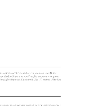
rência unicamente à atividade empresarial do ENI ou
poderá solicitar a sua retificação, contactando, para o
 autorização expressa da Informa D&B. A Informa D&B tem
ncontrar novos clientes através da publicação gratuita