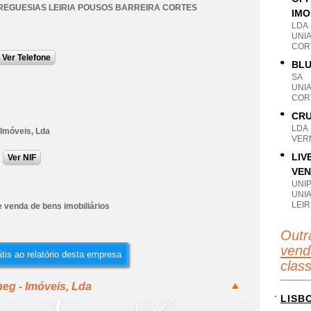
REGUESIAS LEIRIA POUSOS BARREIRA CORTES
IMO
LDA
UNI
CORT
Ver Telefone
BLU
SA
UNI
CORT
CRU
LDA
 Imóveis, Lda
VERM
LIV
Ver NIF
VEN
UNI
UNI
LEIR
 venda de bens imobiliários
Outr
vend
tis ao relatório desta empresa
clas
eg - Imóveis, Lda
LISB