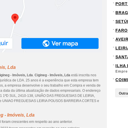
PORT
BRA
SETÚ
FARO
AVEI
LEIRI
SANT
ILHA
eis, Lda
Empre
igineg - Imóveis, Lda
.
Cigineg - Imóveis, Lda
está inscrita nos
COIM
 jurídica de LDA. 25 anos é a experiência que esta empresa tem
dos, a empresa desenvolve o seu trabalho em Compra e venda de
é a data da última atualização de dados empresariais. O endereço
B1 1ºD SUL, 2410-138, UNIÃO DAS FREGUESIAS DE LEIRIA,
idade UNIAO FREGUESIAS LEIRIA POUSOS BARREIRA CORTES e
g - Imóveis, Lda
 foram crescentes em respeito ao ano anterior.