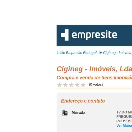
Início Empresite Portugal
Cigineg - Imóveis, 
Cigineg - Imóveis, Ld
Compra e venda de bens imobi
(
0
votos)
Endereço e contato
Morada
TV DO MU
FREGUES
POUSOS
Ver Mapa