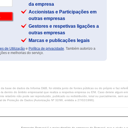
da empresa
Accionistas e Participações em
outras empresas
Gestores e respetivas ligações a
outras empresas
Marcas e publicações legais
es de Utilização
e
Política de privacidade
. Também autorizo a
ções e melhorias do serviço.
ta da base de dados da Informa D&B, foi obtida junto de fontes públicas ou do próprio e faz refe
-la dentro do âmbito empresarial que realiza a respetiva empresa ou ENI. Caso detete algum erro 
ente relatório não pode ser reproduzido, publicado ou redistribuído, total ou parcialmente, sem
l de Proteção de Dados (Autorização Nº 32/96, emitida a 27/02/1996).
Empresite Portugal é o maior diretório de empresas de Portugal, que o ajuda a e