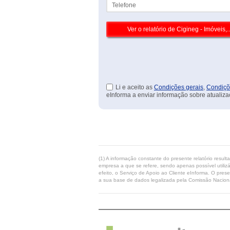
Telefone
Li e aceito as
Condições gerais
,
Condiçõ
eInforma a enviar informação sobre atualiza
(1) A informação constante do presente relatório resul
empresa a que se refere, sendo apenas possível utilizá
efeito, o Serviço de Apoio ao Cliente eInforma. O pres
a sua base de dados legalizada pela Comissão Naciona