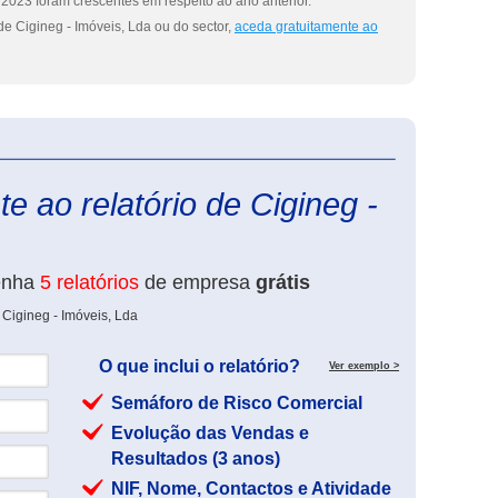
2023 foram crescentes em respeito ao ano anterior.
e Cigineg - Imóveis, Lda ou do sector,
aceda gratuitamente ao
eInforma
e ao relatório de Cigineg -
enha
5 relatórios
de empresa
grátis
 Cigineg - Imóveis, Lda
O que inclui o relatório?
Ver exemplo >
Semáforo de Risco Comercial
Evolução das Vendas e
Resultados (3 anos)
NIF, Nome, Contactos e Atividade