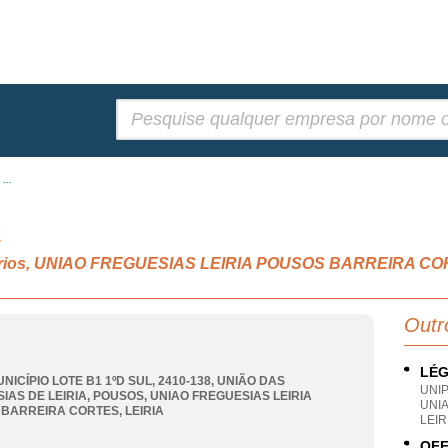
Pesquisar:
...
a
liários, UNIAO FREGUESIAS LEIRIA POUSOS BARREIRA C
Outr
LÉG
NICÍPIO LOTE B1 1ºD SUL, 2410-138, UNIÃO DAS
UNI
IAS DE LEIRIA, POUSOS
,
UNIAO FREGUESIAS LEIRIA
UNI
 BARREIRA CORTES
,
LEIRIA
LEIR
OFF