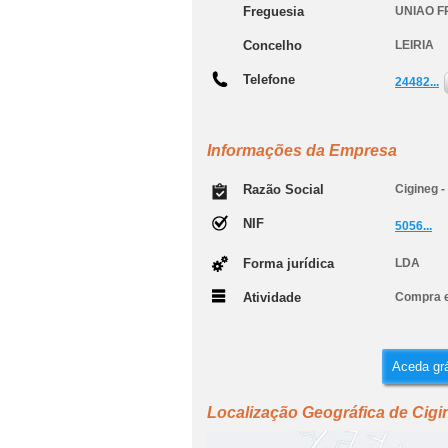
Freguesia
UNIAO F
Concelho
LEIRIA
Telefone
24482...
Informações da Empresa
Razão Social
Cigineg -
NIF
5056...
Forma jurídica
LDA
Atividade
Compra e
Aceda grá
Localização Geográfica de Cigin