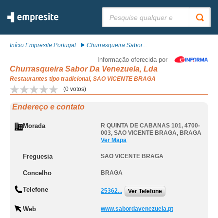
Pesquisar:
Início Empresite Portugal
Churrasqueira Sabor...
Informação oferecida por
Churrasqueira Sabor Da Venezuela, Lda
Restaurantes tipo tradicional, SAO VICENTE BRAGA
(
0
votos)
Endereço e contato
Morada
R QUINTA DE CABANAS 101, 4700-
003
,
SAO VICENTE BRAGA
,
BRAGA
Ver Mapa
Freguesia
SAO VICENTE BRAGA
Concelho
BRAGA
Telefone
25362...
Ver Telefone
Web
www.sabordavenezuela.pt