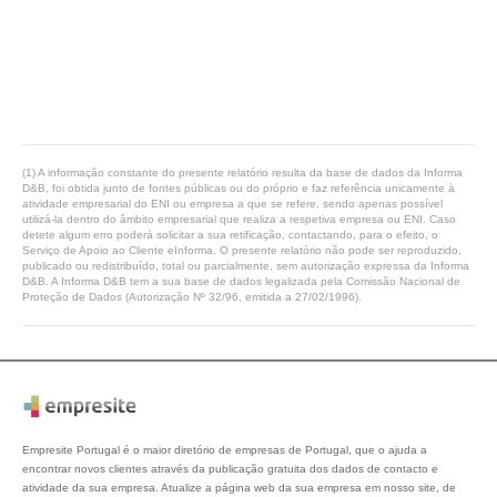
(1) A informação constante do presente relatório resulta da base de dados da Informa
D&B, foi obtida junto de fontes públicas ou do próprio e faz referência unicamente à
atividade empresarial do ENI ou empresa a que se refere, sendo apenas possível
utilizá-la dentro do âmbito empresarial que realiza a respetiva empresa ou ENI. Caso
detete algum erro poderá solicitar a sua retificação, contactando, para o efeito, o
Serviço de Apoio ao Cliente eInforma. O presente relatório não pode ser reproduzido,
publicado ou redistribuído, total ou parcialmente, sem autorização expressa da Informa
D&B. A Informa D&B tem a sua base de dados legalizada pela Comissão Nacional de
Proteção de Dados (Autorização Nº 32/96, emitida a 27/02/1996).
Empresite Portugal é o maior diretório de empresas de Portugal, que o ajuda a
encontrar novos clientes através da publicação gratuita dos dados de contacto e
atividade da sua empresa. Atualize a página web da sua empresa em nosso site, de