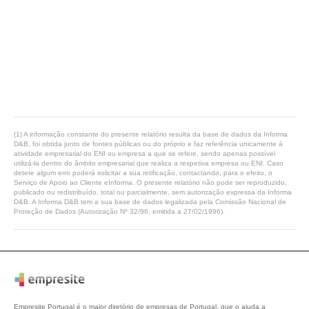
(1) A informação constante do presente relatório resulta da base de dados da Informa
D&B, foi obtida junto de fontes públicas ou do próprio e faz referência unicamente à
atividade empresarial do ENI ou empresa a que se refere, sendo apenas possível
utilizá-la dentro do âmbito empresarial que realiza a respetiva empresa ou ENI. Caso
detete algum erro poderá solicitar a sua retificação, contactando, para o efeito, o
Serviço de Apoio ao Cliente eInforma. O presente relatório não pode ser reproduzido,
publicado ou redistribuído, total ou parcialmente, sem autorização expressa da Informa
D&B. A Informa D&B tem a sua base de dados legalizada pela Comissão Nacional de
Proteção de Dados (Autorização Nº 32/96, emitida a 27/02/1996).
Empresite Portugal é o maior diretório de empresas de Portugal, que o ajuda a