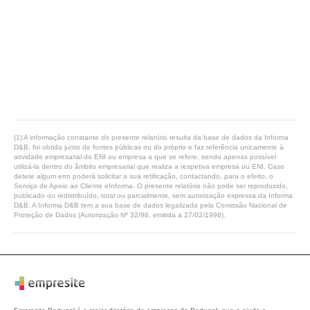
(1) A informação constante do presente relatório resulta da base de dados da Informa
D&B, foi obtida junto de fontes públicas ou do próprio e faz referência unicamente à
atividade empresarial do ENI ou empresa a que se refere, sendo apenas possível
utilizá-la dentro do âmbito empresarial que realiza a respetiva empresa ou ENI. Caso
detete algum erro poderá solicitar a sua retificação, contactando, para o efeito, o
Serviço de Apoio ao Cliente eInforma. O presente relatório não pode ser reproduzido,
publicado ou redistribuído, total ou parcialmente, sem autorização expressa da Informa
D&B. A Informa D&B tem a sua base de dados legalizada pela Comissão Nacional de
Proteção de Dados (Autorização Nº 32/96, emitida a 27/02/1996).