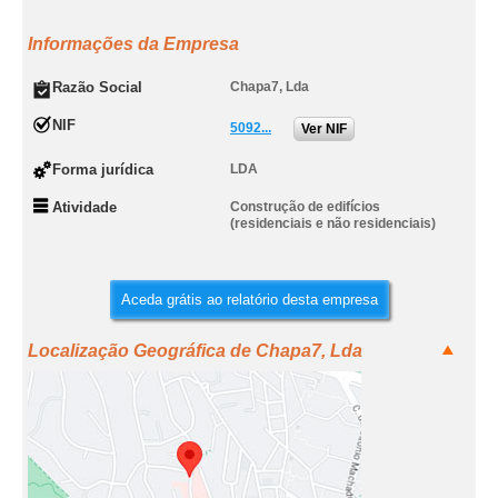
Informações da Empresa
Razão Social
Chapa7, Lda
NIF
5092...
Ver NIF
Forma jurídica
LDA
Atividade
Construção de edifícios
(residenciais e não residenciais)
Aceda grátis ao relatório desta empresa
Localização Geográfica de Chapa7, Lda