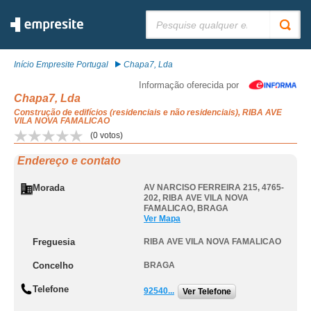
Pesquisar:
Início Empresite Portugal
Chapa7, Lda
Informação oferecida por
Chapa7, Lda
Construção de edifícios (residenciais e não residenciais), RIBA AVE
VILA NOVA FAMALICAO
(
0
votos)
Endereço e contato
Morada
AV NARCISO FERREIRA 215, 4765-
202
,
RIBA AVE VILA NOVA
FAMALICAO
,
BRAGA
Ver Mapa
Freguesia
RIBA AVE VILA NOVA FAMALICAO
Concelho
BRAGA
Telefone
92540...
Ver Telefone