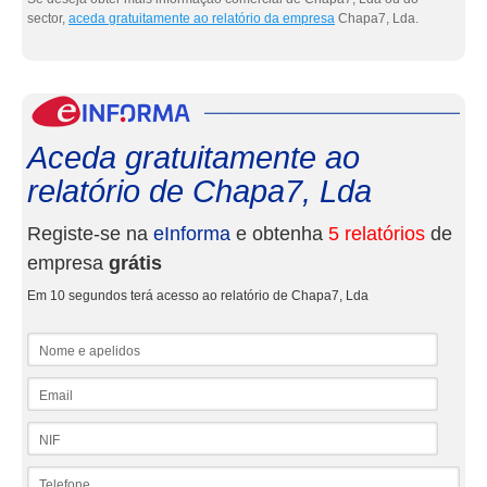
sector,
aceda gratuitamente ao relatório da empresa
Chapa7, Lda.
eInf
Aceda gratuitamente ao
relatório de Chapa7, Lda
Registe-se na
eInforma
e obtenha
5 relatórios
de
empresa
grátis
Em 10 segundos terá acesso ao relatório de Chapa7, Lda
Nome e apelidos
Email
NIF
Telefone