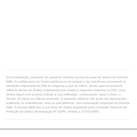
(1) A informação constante do presente relatório resulta da base de dados da Informa
D&B, foi obtida junto de fontes públicas ou do próprio e faz referência unicamente à
atividade empresarial do ENI ou empresa a que se refere, sendo apenas possível
utilizá-la dentro do âmbito empresarial que realiza a respetiva empresa ou ENI. Caso
detete algum erro poderá solicitar a sua retificação, contactando, para o efeito, o
Serviço de Apoio ao Cliente eInforma. O presente relatório não pode ser reproduzido,
publicado ou redistribuído, total ou parcialmente, sem autorização expressa da Informa
D&B. A Informa D&B tem a sua base de dados legalizada pela Comissão Nacional de
Proteção de Dados (Autorização Nº 32/96, emitida a 27/02/1996).