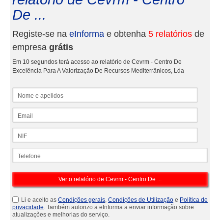
De ...
Registe-se na
eInforma
e obtenha
5 relatórios
de
empresa
grátis
Em 10 segundos terá acesso ao relatório de Cevrm - Centro De
Excelência Para A Valorização De Recursos Mediterrânicos, Lda
Nome e apelidos
Email
NIF
Telefone
Li e aceito as
Condições gerais
,
Condições de Utilização
e
Política de
privacidade
. Também autorizo a eInforma a enviar informação sobre
atualizações e melhorias do serviço.