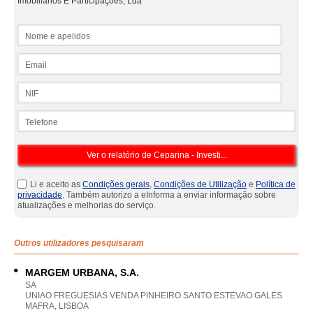
Imobiliários E Participações, Lda
Nome e apelidos
Email
NIF
Telefone
Li e aceito as
Condições gerais
,
Condições de Utilização
e
Política de
privacidade
. Também autorizo a eInforma a enviar informação sobre
atualizações e melhorias do serviço.
Outros utilizadores pesquisaram
MARGEM URBANA, S.A.
SA
UNIAO FREGUESIAS VENDA PINHEIRO SANTO ESTEVAO GALES
MAFRA, LISBOA