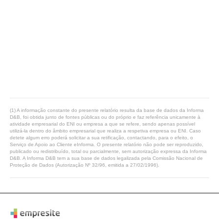
(1) A informação constante do presente relatório resulta da base de dados da Informa
D&B, foi obtida junto de fontes públicas ou do próprio e faz referência unicamente à
atividade empresarial do ENI ou empresa a que se refere, sendo apenas possível
utilizá-la dentro do âmbito empresarial que realiza a respetiva empresa ou ENI. Caso
detete algum erro poderá solicitar a sua retificação, contactando, para o efeito, o
Serviço de Apoio ao Cliente eInforma. O presente relatório não pode ser reproduzido,
publicado ou redistribuído, total ou parcialmente, sem autorização expressa da Informa
D&B. A Informa D&B tem a sua base de dados legalizada pela Comissão Nacional de
Proteção de Dados (Autorização Nº 32/96, emitida a 27/02/1996).