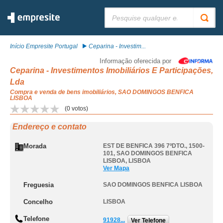
Pesquisar:
Início Empresite Portugal
Ceparina - Investim...
Informação oferecida por
Ceparina - Investimentos Imobiliários E Participações,
Lda
Compra e venda de bens imobiliários, SAO DOMINGOS BENFICA
LISBOA
(
0
votos)
Endereço e contato
Morada
EST DE BENFICA 396 7ºDTO., 1500-
101
,
SAO DOMINGOS BENFICA
LISBOA
,
LISBOA
Ver Mapa
Freguesia
SAO DOMINGOS BENFICA LISBOA
Concelho
LISBOA
Telefone
91928...
Ver Telefone