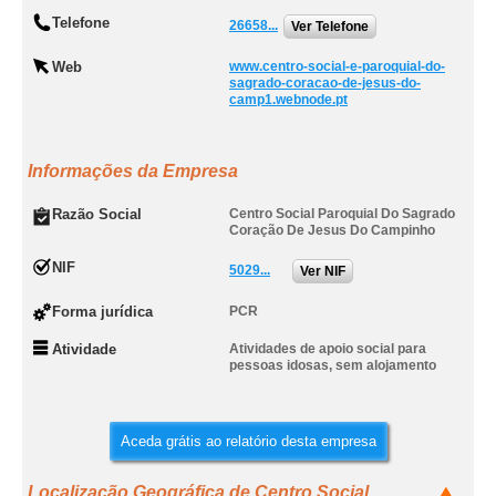
Telefone
26658...
Ver Telefone
Web
www.centro-social-e-paroquial-do-
sagrado-coracao-de-jesus-do-
camp1.webnode.pt
Informações da Empresa
Razão Social
Centro Social Paroquial Do Sagrado
Coração De Jesus Do Campinho
NIF
5029...
Ver NIF
Forma jurídica
PCR
Atividade
Atividades de apoio social para
pessoas idosas, sem alojamento
Aceda grátis ao relatório desta empresa
Localização Geográfica de Centro Social