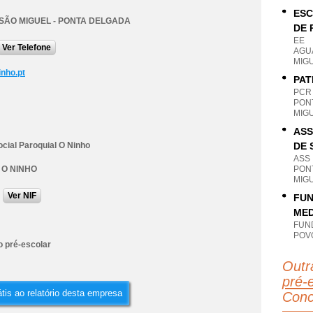
ESC
 SÃO MIGUEL - PONTA DELGADA
DE 
EE
Ver Telefone
AGUA
MIG
inho.pt
PAT
PCR
PONT
MIG
ASS
cial Paroquial O Ninho
DE 
ASS
O NINHO
PONT
MIG
Ver NIF
FUN
MED
FUN
POV
 pré-escolar
Outr
pré-
tis ao relatório desta empresa
Conc