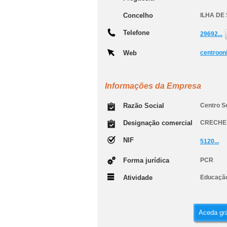
Concelho
ILHA DE
Telefone
29692...
Web
centroon
Informações da Empresa
Razão Social
Centro So
Designação comercial
CRECHE 
NIF
5120...
Forma jurídica
PCR
Atividade
Educação
Aceda grá