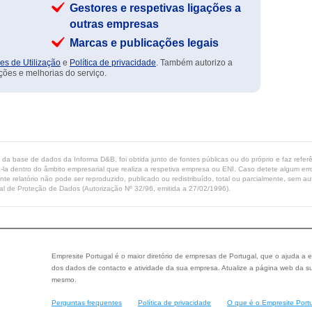
Gestores e respetivas ligações a
outras empresas
Marcas e publicações legais
es de Utilização
e
Política de privacidade
. Também autorizo a
ções e melhorias do serviço.
ta da base de dados da Informa D&B, foi obtida junto de fontes públicas ou do próprio e faz refe
-la dentro do âmbito empresarial que realiza a respetiva empresa ou ENI. Caso detete algum erro 
ente relatório não pode ser reproduzido, publicado ou redistribuído, total ou parcialmente, sem
l de Proteção de Dados (Autorização Nº 32/96, emitida a 27/02/1996).
Empresite Portugal é o maior diretório de empresas de Portugal, que o ajuda a e
dos dados de contacto e atividade da sua empresa. Atualize a página web da su
mesmo.
Perguntas frequentes
Política de privacidade
O que é o Empresite Port