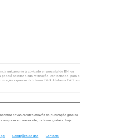
rência unicamente à atividade empresarial do ENI ou
poderá solicitar a sua retificação, contactando, para o
 autorização expressa da Informa D&B. A Informa D&B tem
ncontrar novos clientes através da publicação gratuita
a empresa em nosso site, de forma gratuita, hoje
ugal
Condições de uso
Contacto