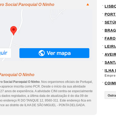
ro Social Paroquial O Ninho
LISB
PORT
SETÚ
BRA
FARO
LEIRI
AVEI
SANT
ILHA
Paroquial O Ninho
Empre
ro Social Paroquial O Ninho
. Nos organismos oficiais de Portugal,
COIM
o
aparece inscrita como PCR. Desde o início da sua atividade
27 anos de experiência. A atividade CINI centra-se especialmente
dados registados, a última data de atualização é do dia 09 de
no endereço R DO TANQUE 12, 9560-311. Este endereço fica em
e ao distrito de ILHA DE SÃO MIGUEL - PONTA DELGADA.