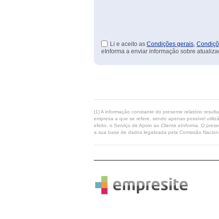
Li e aceito as
Condições gerais
,
Condiçõ
eInforma a enviar informação sobre atualiza
(1) A informação constante do presente relatório resul
empresa a que se refere, sendo apenas possível utilizá
efeito, o Serviço de Apoio ao Cliente eInforma. O pres
a sua base de dados legalizada pela Comissão Naciona