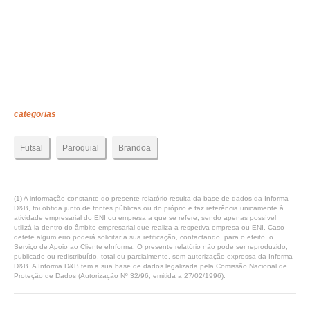
categorias
Futsal
Paroquial
Brandoa
(1) A informação constante do presente relatório resulta da base de dados da Informa
D&B, foi obtida junto de fontes públicas ou do próprio e faz referência unicamente à
atividade empresarial do ENI ou empresa a que se refere, sendo apenas possível
utilizá-la dentro do âmbito empresarial que realiza a respetiva empresa ou ENI. Caso
detete algum erro poderá solicitar a sua retificação, contactando, para o efeito, o
Serviço de Apoio ao Cliente eInforma. O presente relatório não pode ser reproduzido,
publicado ou redistribuído, total ou parcialmente, sem autorização expressa da Informa
D&B. A Informa D&B tem a sua base de dados legalizada pela Comissão Nacional de
Proteção de Dados (Autorização Nº 32/96, emitida a 27/02/1996).