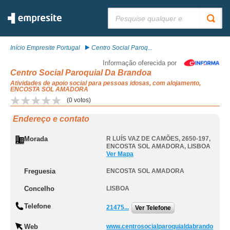
Pesquisar:
Início Empresite Portugal
Centro Social Paroq...
Informação oferecida por
Centro Social Paroquial Da Brandoa
Atividades de apoio social para pessoas idosas, com alojamento,
ENCOSTA SOL AMADORA
(
0
votos)
Endereço e contato
Morada
R LUÍS VAZ DE CAMÕES, 2650-197
,
ENCOSTA SOL AMADORA
,
LISBOA
Ver Mapa
Freguesia
ENCOSTA SOL AMADORA
Concelho
LISBOA
Telefone
21475...
Ver Telefone
Web
www.centrosocialparoquialdabrando