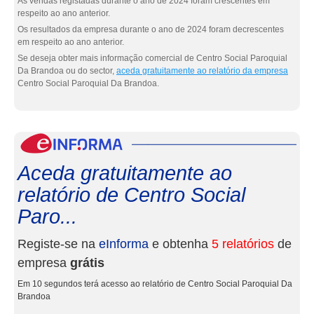
As vendas registadas durante o ano de 2024 foram crescentes em
respeito ao ano anterior.
Os resultados da empresa durante o ano de 2024 foram decrescentes
em respeito ao ano anterior.
Se deseja obter mais informação comercial de Centro Social Paroquial
Da Brandoa ou do sector,
aceda gratuitamente ao relatório da empresa
Centro Social Paroquial Da Brandoa.
eInf
Aceda gratuitamente ao
relatório de Centro Social
Paro...
Registe-se na
eInforma
e obtenha
5 relatórios
de
empresa
grátis
Em 10 segundos terá acesso ao relatório de Centro Social Paroquial Da
Brandoa