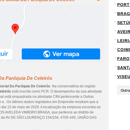
PORT
BRA
SETÚ
AVEI
LEIRI
COIM
FARO
SANT
VISE
Da Paróquia De Celeirós
Social Da Paróquia De Celeirós
. Na conservatória do registo
eleirós
está inscrita como PCR. O desempenho da sua atividade
ipal está enquadrada na atividade CINI pertencente a Outras
 n.e.. Os últimos dados registados em Empresite mostram que a
o dia 15 de maio de 2026. A localização da empresa encontra-se
 AVELEDA VIMIEIRO BRAGA, que pertence ao distrito de
eço de AV DE SÃO LOURENÇO 154/156, 4705-445, UNIÃO DAS