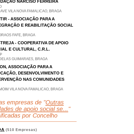
DAÇÃO NARCISO FERREIRA
D
 AVE VILA NOVA FAMALICAO, BRAGA
TIR - ASSOCIAÇÃO PARA A
EGRAÇÃO E REABILITAÇÃO SOCIAL
ORAOS FAFE, BRAGA
TREJA - COOPERATIVA DE APOIO
IAL E CULTURAL, C.R.L.
P
DELAS GUIMARAES, BRAGA
-ON, ASSOCIAÇÃO PARA A
CAÇÃO, DESENVOLVIMENTO E
ERVENÇÃO NAS COMUNIDADES
MOIM VILA NOVA FAMALICAO, BRAGA
as empresas de "
Outras
dades de apoio social se...
"
sificadas por Concelho
OA
(510 Empresas)