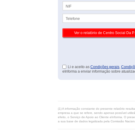
NIF
Telefone
Li e aceito as
Condições gerais
,
Condiçõ
eInforma a enviar informação sobre atualiza
(1) A informação constante do presente relatório resul
empresa a que se refere, sendo apenas possível utilizá
efeito, o Serviço de Apoio ao Cliente eInforma. O pres
a sua base de dados legalizada pela Comissão Naciona