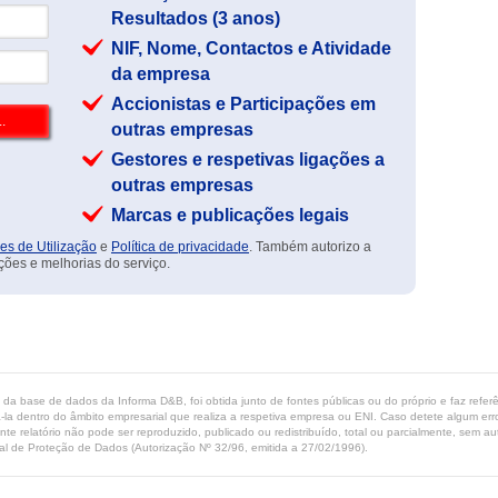
Resultados (3 anos)
NIF, Nome, Contactos e Atividade
da empresa
Accionistas e Participações em
outras empresas
Gestores e respetivas ligações a
outras empresas
Marcas e publicações legais
es de Utilização
e
Política de privacidade
. Também autorizo a
ções e melhorias do serviço.
ta da base de dados da Informa D&B, foi obtida junto de fontes públicas ou do próprio e faz refe
-la dentro do âmbito empresarial que realiza a respetiva empresa ou ENI. Caso detete algum erro 
ente relatório não pode ser reproduzido, publicado ou redistribuído, total ou parcialmente, sem
l de Proteção de Dados (Autorização Nº 32/96, emitida a 27/02/1996).