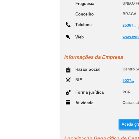
Freguesia
UNIAO F
Concelho
BRAGA
Telefone
25367...
Web
www.cspc
Informações da Empresa
Razão Social
Centro S
NIF
5027...
Forma jurídica
PCR
Atividade
Outras at
Aceda grá
Localização Geográfica de Cent