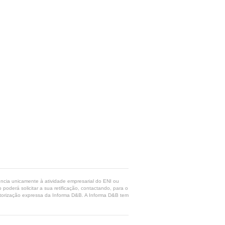
rência unicamente à atividade empresarial do ENI ou
poderá solicitar a sua retificação, contactando, para o
 autorização expressa da Informa D&B. A Informa D&B tem