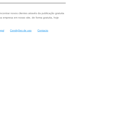
ncontrar novos clientes através da publicação gratuita
a empresa em nosso site, de forma gratuita, hoje
ugal
Condições de uso
Contacto