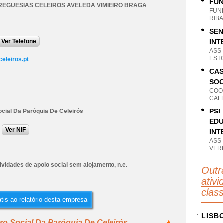
FUN
REGUESIAS CELEIROS AVELEDA VIMIEIRO BRAGA
FUN
RIBA
SEN
Ver Telefone
INT
ASS
EST
eleiros.pt
CAS
SOC
COO
CAL
PSI
ocial Da Paróquia De Celeirós
EDU
Ver NIF
INT
ASS
VER
ividades de apoio social sem alojamento, n.e.
Outr
ativi
clas
tis ao relatório desta empresa
LISB
ro Social Da Paróquia De Celeirós