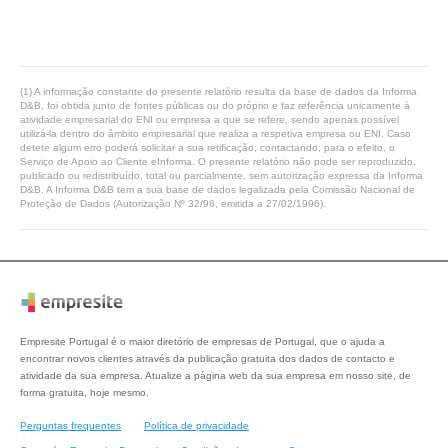
(1) A informação constante do presente relatório resulta da base de dados da Informa
D&B, foi obtida junto de fontes públicas ou do próprio e faz referência unicamente à
atividade empresarial do ENI ou empresa a que se refere, sendo apenas possível
utilizá-la dentro do âmbito empresarial que realiza a respetiva empresa ou ENI. Caso
detete algum erro poderá solicitar a sua retificação, contactando, para o efeito, o
Serviço de Apoio ao Cliente eInforma. O presente relatório não pode ser reproduzido,
publicado ou redistribuído, total ou parcialmente, sem autorização expressa da Informa
D&B. A Informa D&B tem a sua base de dados legalizada pela Comissão Nacional de
Proteção de Dados (Autorização Nº 32/96, emitida a 27/02/1996).
Empresite Portugal é o maior diretório de empresas de Portugal, que o ajuda a
encontrar novos clientes através da publicação gratuita dos dados de contacto e
atividade da sua empresa. Atualize a página web da sua empresa em nosso site, de
forma gratuita, hoje mesmo.
Perguntas frequentes
Política de privacidade