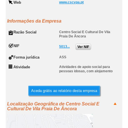
Web
www.cscvpa.pt
Informações da Empresa
Razão Social
Centro Social E Cultural De Vila
Praia De Âncora
NIF
5013...
Ver NIF
Forma jurídica
ASS
Atividade
Atividades de apoio social para
pessoas idosas, com alojamento
Aceda grátis ao relatório desta empresa
Localização Geográfica de Centro Social E
Cultural De Vila Praia De Âncora