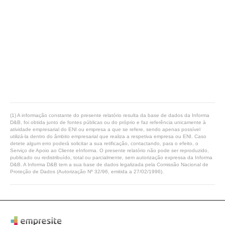
(1) A informação constante do presente relatório resulta da base de dados da Informa
D&B, foi obtida junto de fontes públicas ou do próprio e faz referência unicamente à
atividade empresarial do ENI ou empresa a que se refere, sendo apenas possível
utilizá-la dentro do âmbito empresarial que realiza a respetiva empresa ou ENI. Caso
detete algum erro poderá solicitar a sua retificação, contactando, para o efeito, o
Serviço de Apoio ao Cliente eInforma. O presente relatório não pode ser reproduzido,
publicado ou redistribuído, total ou parcialmente, sem autorização expressa da Informa
D&B. A Informa D&B tem a sua base de dados legalizada pela Comissão Nacional de
Proteção de Dados (Autorização Nº 32/96, emitida a 27/02/1996).