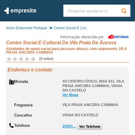
Pesquisar:
Início Empresite Portugal
Centro Social E Cul...
Informação oferecida por
Centro Social E Cultural De Vila Praia De Âncora
Atividades de apoio social para pessoas idosas, com alojamento, VILA
PRAIA ANCORA CAMINHA
(
0
votos)
Endereço e contato
Morada
AV CENTRO CÍVICO, 4910-431
,
VILA
PRAIA ANCORA CAMINHA
,
VIANA
DO CASTELO
Ver Mapa
Freguesia
VILA PRAIA ANCORA CAMINHA
Concelho
VIANA DO CASTELO
Telefone
25891...
Ver Telefone