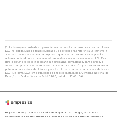
(1) A informação constante do presente relatório resulta da base de dados da Informa
D&B, foi obtida junto de fontes públicas ou do próprio e faz referência unicamente à
atividade empresarial do ENI ou empresa a que se refere, sendo apenas possível
utilizá-la dentro do âmbito empresarial que realiza a respetiva empresa ou ENI. Caso
detete algum erro poderá solicitar a sua retificação, contactando, para o efeito, o
Serviço de Apoio ao Cliente eInforma. O presente relatório não pode ser reproduzido,
publicado ou redistribuído, total ou parcialmente, sem autorização expressa da Informa
D&B. A Informa D&B tem a sua base de dados legalizada pela Comissão Nacional de
Proteção de Dados (Autorização Nº 32/96, emitida a 27/02/1996).
Empresite Portugal é o maior diretório de empresas de Portugal, que o ajuda a
encontrar novos clientes através da publicação gratuita dos dados de contacto e