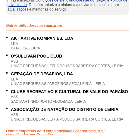
Li e aceito as
Condições gerais
,
Condições de Utilização
e
Política de
privacidade
. Também autorizo a eInforma a enviar informação sobre
atualizações e melhorias do serviço.
Outros utilizadores pesquisaram
AK - AKTIVE KOMPANIES, LDA
LDA
BATALHA, LEIRIA
O'SULLIVAN POOL CLUB
ASS
UNIAO FREGUESIAS LEIRIA POUSOS BARREIRA CORTES, LEIRIA
GERAÇÃO DE DESAFIOS, LDA
LDA
UNIAO FREGUESIAS PARCEIROS AZOIA LEIRIA, LEIRIA
CLUBE RECREATIVO E CULTURAL DE VALE DO PARAÍSO
ASS
SAO MARTINHO PORTO ALCOBACA, LEIRIA
ASSOCIAÇÃO DE NATAÇÃO DO DISTRITO DE LEIRIA
ASS
UNIAO FREGUESIAS LEIRIA POUSOS BARREIRA CORTES, LEIRIA
Outras empresas de "
Outras atividades desportivas, n.e.
"
classificadas por Concelho