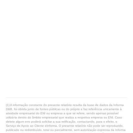
(1) A informação constante do presente relatório resulta da base de dados da Informa
D&B, foi obtida junto de fontes públicas ou do próprio e faz referência unicamente à
atividade empresarial do ENI ou empresa a que se refere, sendo apenas possível
utilizá-la dentro do âmbito empresarial que realiza a respetiva empresa ou ENI. Caso
detete algum erro poderá solicitar a sua retificação, contactando, para o efeito, o
Serviço de Apoio ao Cliente eInforma. O presente relatório não pode ser reproduzido,
publicado ou redistribuído, total ou parcialmente, sem autorização expressa da Informa