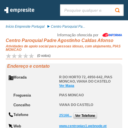
Pesquisar:
Início Empresite Portugal
Centro Paroquial Pa...
Informação oferecida por
Centro Paroquial Padre Agostinho Caldas Afonso
Atividades de apoio social para pessoas idosas, com alojamento, PIAS
MONCAO
(
0
votos)
Endereço e contato
Morada
R DO HORTO 72, 4950-642
,
PIAS
MONCAO
,
VIANA DO CASTELO
Ver Mapa
Freguesia
PIAS MONCAO
Concelho
VIANA DO CASTELO
Telefone
25166...
Ver Telefone
Web
www.centropias1.webnode.pt