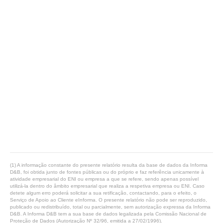
(1) A informação constante do presente relatório resulta da base de dados da Informa
D&B, foi obtida junto de fontes públicas ou do próprio e faz referência unicamente à
atividade empresarial do ENI ou empresa a que se refere, sendo apenas possível
utilizá-la dentro do âmbito empresarial que realiza a respetiva empresa ou ENI. Caso
detete algum erro poderá solicitar a sua retificação, contactando, para o efeito, o
Serviço de Apoio ao Cliente eInforma. O presente relatório não pode ser reproduzido,
publicado ou redistribuído, total ou parcialmente, sem autorização expressa da Informa
D&B. A Informa D&B tem a sua base de dados legalizada pela Comissão Nacional de
Proteção de Dados (Autorização Nº 32/96, emitida a 27/02/1996).