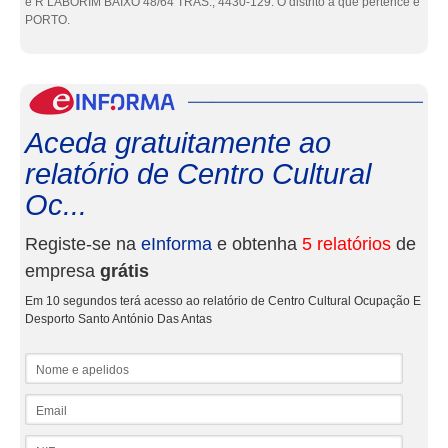
é R LABORIM BAIXO 48/64 TRAS., 4430-129. O distrito a que pertence é
PORTO.
eInf
Aceda gratuitamente ao
relatório de Centro Cultural
Oc...
Registe-se na
eInforma
e obtenha
5 relatórios
de
empresa
grátis
Em 10 segundos terá acesso ao relatório de Centro Cultural Ocupação E
Desporto Santo António Das Antas
Nome e apelidos
Email
NIF