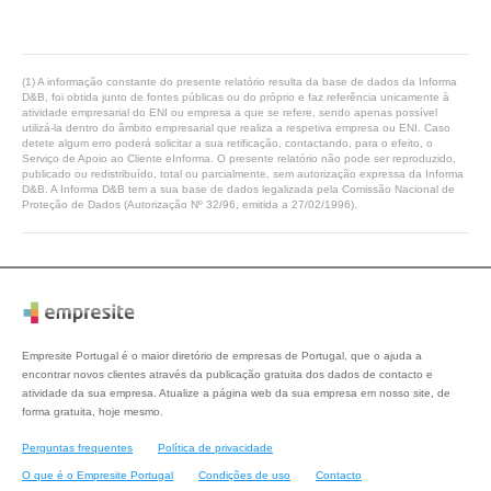
(1) A informação constante do presente relatório resulta da base de dados da Informa
D&B, foi obtida junto de fontes públicas ou do próprio e faz referência unicamente à
atividade empresarial do ENI ou empresa a que se refere, sendo apenas possível
utilizá-la dentro do âmbito empresarial que realiza a respetiva empresa ou ENI. Caso
detete algum erro poderá solicitar a sua retificação, contactando, para o efeito, o
Serviço de Apoio ao Cliente eInforma. O presente relatório não pode ser reproduzido,
publicado ou redistribuído, total ou parcialmente, sem autorização expressa da Informa
D&B. A Informa D&B tem a sua base de dados legalizada pela Comissão Nacional de
Proteção de Dados (Autorização Nº 32/96, emitida a 27/02/1996).
Empresite Portugal é o maior diretório de empresas de Portugal, que o ajuda a
encontrar novos clientes através da publicação gratuita dos dados de contacto e
atividade da sua empresa. Atualize a página web da sua empresa em nosso site, de
forma gratuita, hoje mesmo.
Perguntas frequentes
Política de privacidade
O que é o Empresite Portugal
Condições de uso
Contacto