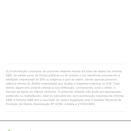
(1) A informação constante do presente relatório resulta da base de dados da Informa
D&B, foi obtida junto de fontes públicas ou do próprio e faz referência unicamente à
atividade empresarial do ENI ou empresa a que se refere, sendo apenas possível
utilizá-la dentro do âmbito empresarial que realiza a respetiva empresa ou ENI. Caso
detete algum erro poderá solicitar a sua retificação, contactando, para o efeito, o
Serviço de Apoio ao Cliente eInforma. O presente relatório não pode ser reproduzido,
publicado ou redistribuído, total ou parcialmente, sem autorização expressa da Informa
D&B. A Informa D&B tem a sua base de dados legalizada pela Comissão Nacional de
Proteção de Dados (Autorização Nº 32/96, emitida a 27/02/1996).