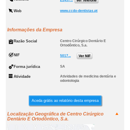
21457...
Ver Telefone
Web
www.ccdo-dentistas.pt
Informações da Empresa
Razão Social
Centro Cirúrgico Dentário E
Ortodôntico, S.a.
NIF
5017...
Ver NIF
Forma jurídica
SA
Atividade
Atividades de medicina dentária e
odontologia
Aceda grátis ao relatório desta empresa
Localização Geográfica de Centro Cirúrgico
Dentário E Ortodôntico, S.a.