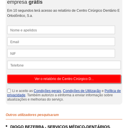
empresa
grátis
Em 10 segundos terá acesso ao relatório de Centro Cirúrgico Dentário E
Ortodôntico, S.a.
Nome e apelidos
Email
NIF
Telefone
Li e aceito as
Condições gerais
,
Condições de Utilização
e
Política de
privacidade
. Também autorizo a eInforma a enviar informação sobre
atualizações e melhorias do serviço.
Outros utilizadores pesquisaram
DIOGO BEZERRA - SERVIÇOS MÉDICO-DENTÁRIOS,