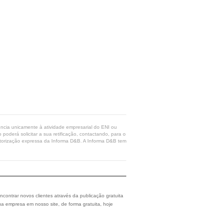
rência unicamente à atividade empresarial do ENI ou
poderá solicitar a sua retificação, contactando, para o
 autorização expressa da Informa D&B. A Informa D&B tem
ncontrar novos clientes através da publicação gratuita
a empresa em nosso site, de forma gratuita, hoje