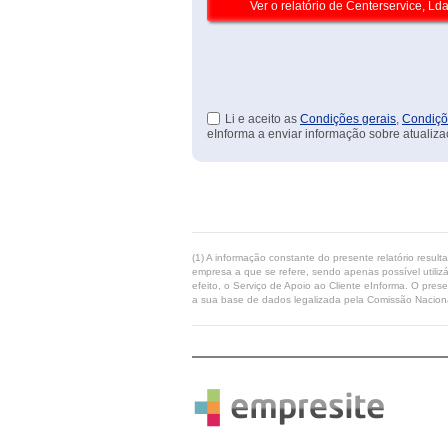
Li e aceito as
Condições gerais
,
Condiçõ
eInforma a enviar informação sobre atualiza
(1) A informação constante do presente relatório resul
empresa a que se refere, sendo apenas possível utilizá
efeito, o Serviço de Apoio ao Cliente eInforma. O pres
a sua base de dados legalizada pela Comissão Naciona