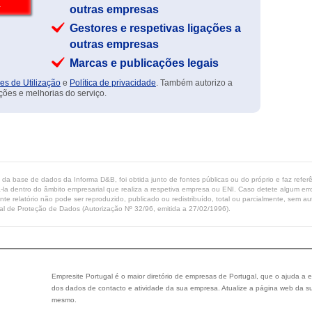
outras empresas
Gestores e respetivas ligações a
outras empresas
Marcas e publicações legais
es de Utilização
e
Política de privacidade
. Também autorizo a
ções e melhorias do serviço.
ta da base de dados da Informa D&B, foi obtida junto de fontes públicas ou do próprio e faz refe
-la dentro do âmbito empresarial que realiza a respetiva empresa ou ENI. Caso detete algum erro 
ente relatório não pode ser reproduzido, publicado ou redistribuído, total ou parcialmente, sem
l de Proteção de Dados (Autorização Nº 32/96, emitida a 27/02/1996).
Empresite Portugal é o maior diretório de empresas de Portugal, que o ajuda a e
dos dados de contacto e atividade da sua empresa. Atualize a página web da su
mesmo.