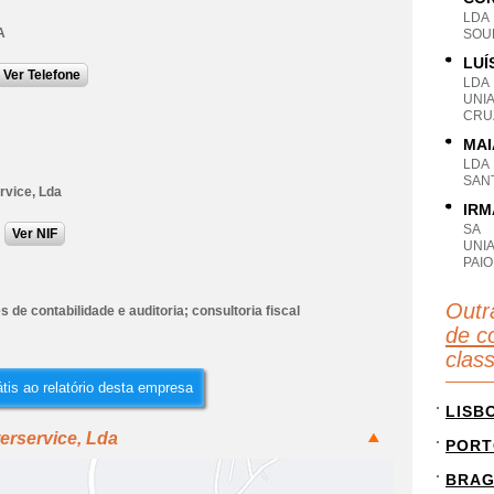
LDA
A
SOU
LUÍ
Ver Telefone
LDA
UNI
CRU
MAI
LDA
SANT
rvice, Lda
IRM
SA
Ver NIF
UNIA
PAI
Outr
s de contabilidade e auditoria; consultoria fiscal
de co
clas
tis ao relatório desta empresa
LISB
erservice, Lda
PORT
BRA