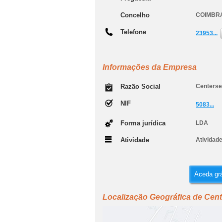
Concelho
COIMBR
Telefone
23953...
Informações da Empresa
Razão Social
Centerse
NIF
5083...
Forma jurídica
LDA
Atividade
Atividade
Aceda grá
Localização Geográfica de Cent