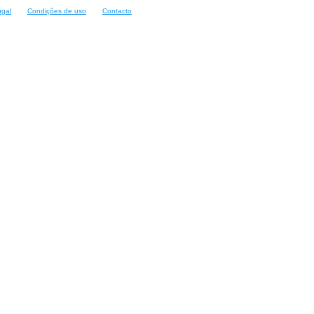
ugal
Condições de uso
Contacto