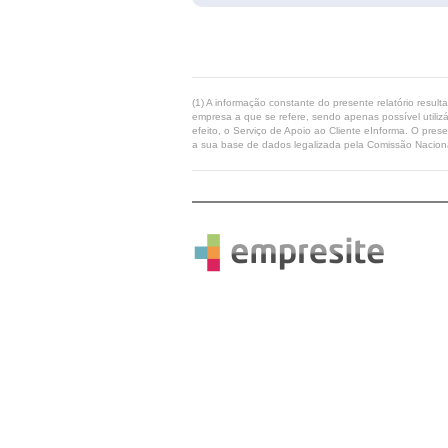
(1) A informação constante do presente relatório resul
empresa a que se refere, sendo apenas possível utilizá
efeito, o Serviço de Apoio ao Cliente eInforma. O pres
a sua base de dados legalizada pela Comissão Naciona