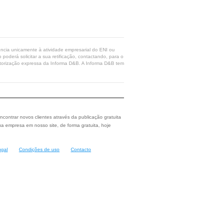
rência unicamente à atividade empresarial do ENI ou
poderá solicitar a sua retificação, contactando, para o
 autorização expressa da Informa D&B. A Informa D&B tem
ncontrar novos clientes através da publicação gratuita
a empresa em nosso site, de forma gratuita, hoje
ugal
Condições de uso
Contacto