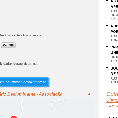
ASS
AP
ASS
UNI
APE
ADP
POR
Deslumbrante - Associação
ASS
ARRO
Ver NIF
PNW
UNI
UNI
ALG
ividades desportivas, n.e.
SOC
DE 
ASS
tis ao relatório desta empresa
AREE
Outr
ário Deslumbrante - Associação
ativi
clas