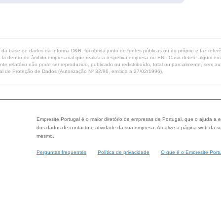
ta da base de dados da Informa D&B, foi obtida junto de fontes públicas ou do próprio e faz refe
-la dentro do âmbito empresarial que realiza a respetiva empresa ou ENI. Caso detete algum erro 
ente relatório não pode ser reproduzido, publicado ou redistribuído, total ou parcialmente, sem
l de Proteção de Dados (Autorização Nº 32/96, emitida a 27/02/1996).
Empresite Portugal é o maior diretório de empresas de Portugal, que o ajuda a e
dos dados de contacto e atividade da sua empresa. Atualize a página web da su
mesmo.
Perguntas frequentes
Política de privacidade
O que é o Empresite Port