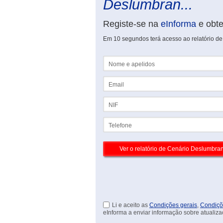
Deslumbran...
Registe-se na
eInforma
e obt
Em 10 segundos terá acesso ao relatório d
Nome e apelidos
Email
NIF
Telefone
Li e aceito as
Condições gerais
,
Condiçõ
eInforma a enviar informação sobre atualiza