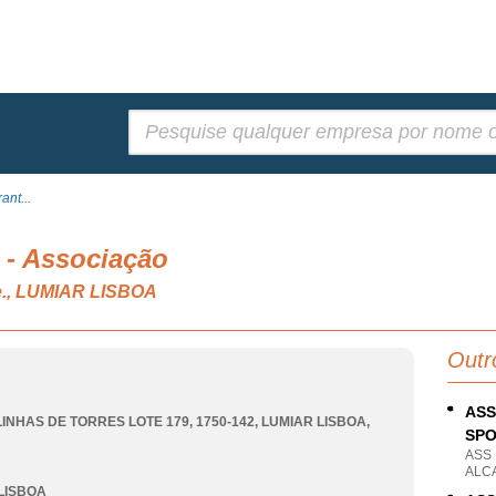
Pesquisar:
nt...
 - Associação
.e., LUMIAR LISBOA
Outr
ASS
LINHAS DE TORRES LOTE 179, 1750-142
,
LUMIAR LISBOA
,
SP
ASS
ALC
LISBOA