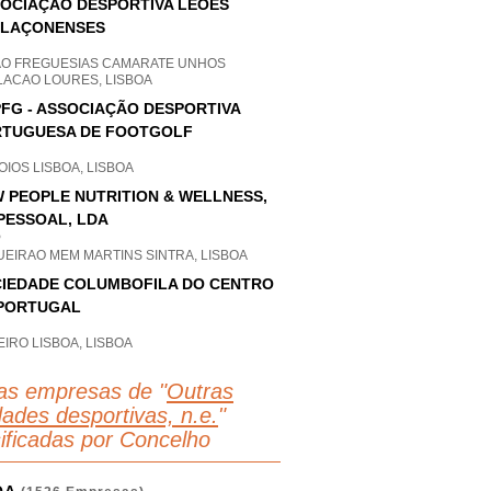
OCIAÇÃO DESPORTIVA LEÕES
ELAÇONENSES
AO FREGUESIAS CAMARATE UNHOS
LACAO LOURES, LISBOA
FG - ASSOCIAÇÃO DESPORTIVA
TUGUESA DE FOOTGOLF
IOS LISBOA, LISBOA
 PEOPLE NUTRITION & WELLNESS,
PESSOAL, LDA
P
UEIRAO MEM MARTINS SINTRA, LISBOA
IEDADE COLUMBOFILA DO CENTRO
PORTUGAL
IRO LISBOA, LISBOA
as empresas de "
Outras
dades desportivas, n.e.
"
sificadas por Concelho