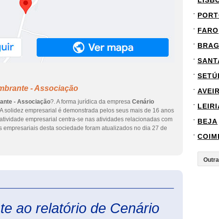
LISB
PORT
FARO
BRA
SANT
SETÚ
mbrante - Associação
AVEI
ante - Associação
?. A forma jurídica da empresa
Cenário
LEIRI
 A solidez empresarial é demonstrada pelos seus mais de 16 anos
atividade empresarial centra-se nas atividades relacionadas com
BEJA
os empresariais desta sociedade foram atualizados no dia 27 de
COIM
eInforma
e ao relatório de Cenário