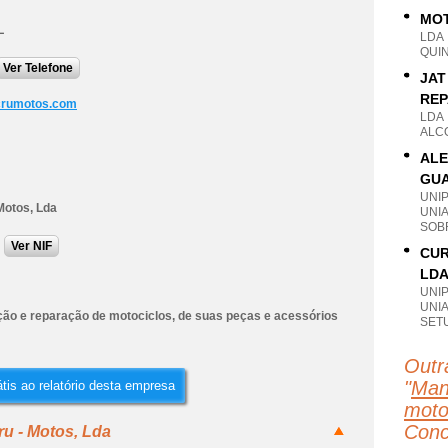
MOT
L
LDA
QUIN
Ver Telefone
JAT
REP
crumotos.com
LDA
ALC
ALE
GUA
UNI
Motos, Lda
UNI
SOB
Ver NIF
CUR
LD
UNI
UNI
ão e reparação de motociclos, de suas peças e acessórios
SET
Outr
"
Man
tis ao relatório desta empresa
motoc
Conc
ru - Motos, Lda