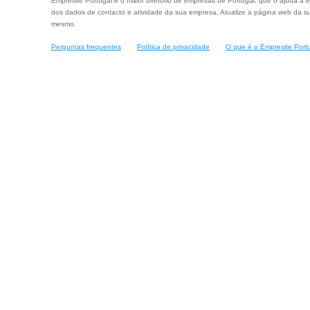
Empresite Portugal é o maior diretório de empresas de Portugal, que o ajuda a e
dos dados de contacto e atividade da sua empresa. Atualize a página web da su
mesmo.
Perguntas frequentes
Política de privacidade
O que é o Empresite Port