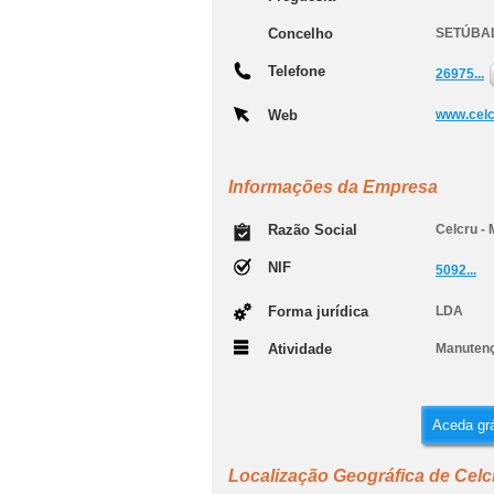
Concelho
SETÚBA
Telefone
26975...
Web
www.cel
Informações da Empresa
Razão Social
Celcru - 
NIF
5092...
Forma jurídica
LDA
Atividade
Manutenç
Aceda grá
Localização Geográfica de Celc