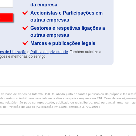
da empresa
Accionistas e Participações em
outras empresas
Gestores e respetivas ligações a
outras empresas
Marcas e publicações legais
es de Utilização
e
Política de privacidade
. Também autorizo a
ções e melhorias do serviço.
ta da base de dados da Informa D&B, foi obtida junto de fontes públicas ou do próprio e faz refe
-la dentro do âmbito empresarial que realiza a respetiva empresa ou ENI. Caso detete algum erro 
ente relatório não pode ser reproduzido, publicado ou redistribuído, total ou parcialmente, sem
l de Proteção de Dados (Autorização Nº 32/96, emitida a 27/02/1996).