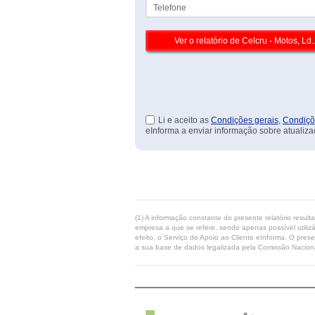
Telefone
Li e aceito as
Condições gerais
,
Condiçõ
eInforma a enviar informação sobre atualiza
(1) A informação constante do presente relatório resul
empresa a que se refere, sendo apenas possível utilizá
efeito, o Serviço de Apoio ao Cliente eInforma. O pres
a sua base de dados legalizada pela Comissão Naciona