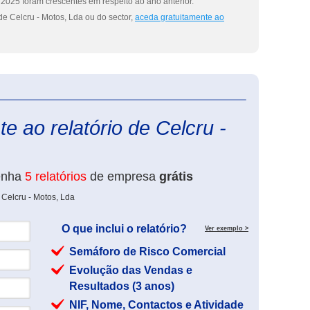
2025 foram crescentes em respeito ao ano anterior.
e Celcru - Motos, Lda ou do sector,
aceda gratuitamente ao
eInforma
e ao relatório de Celcru -
enha
5 relatórios
de empresa
grátis
 Celcru - Motos, Lda
O que inclui o relatório?
Ver exemplo >
Semáforo de Risco Comercial
Evolução das Vendas e
Resultados (3 anos)
NIF, Nome, Contactos e Atividade