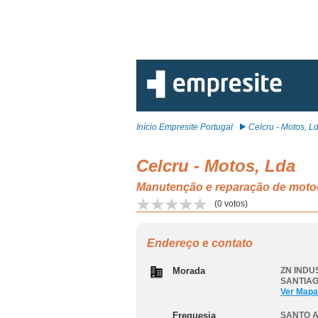
Início Empresite Portugal
Celcru - Motos, L
Celcru - Motos, Lda
Manutenção e reparação de mot
(
0
votos)
Endereço e contato
Morada
ZN INDUS
SANTIA
Ver Mapa
Freguesia
SANTO 