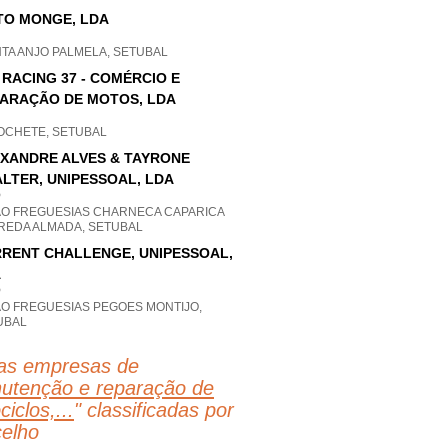
O MONGE, LDA
TA ANJO PALMELA, SETUBAL
 RACING 37 - COMÉRCIO E
ARAÇÃO DE MOTOS, LDA
OCHETE, SETUBAL
XANDRE ALVES & TAYRONE
LTER, UNIPESSOAL, LDA
P
AO FREGUESIAS CHARNECA CAPARICA
REDA ALMADA, SETUBAL
RENT CHALLENGE, UNIPESSOAL,
A
P
AO FREGUESIAS PEGOES MONTIJO,
UBAL
as empresas de
utenção e reparação de
iclos,...
" classificadas por
elho