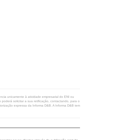
rência unicamente à atividade empresarial do ENI ou
poderá solicitar a sua retificação, contactando, para o
 autorização expressa da Informa D&B. A Informa D&B tem