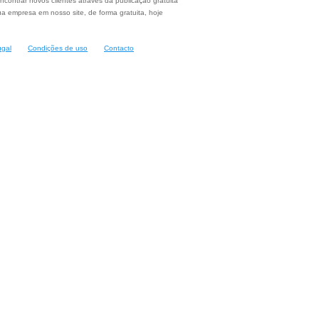
ncontrar novos clientes através da publicação gratuita
a empresa em nosso site, de forma gratuita, hoje
ugal
Condições de uso
Contacto