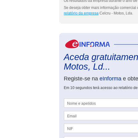
Os resultados da empresa durante o ano de 
Se deseja obter mais informação comercial d
relatório da empresa
Celcru - Motos, Lda.
Aceda gratuitament
Motos, Ld...
Registe-se na
eInforma
e obt
Em 10 segundos terá acesso ao relatório de
Nome e apelidos
Email
NIF