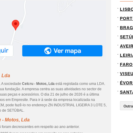
LISB
PORT
BRA
SETÚ
AVEI
LEIRI
FARO
VISE
, Lda
ÉVOR
. A sociedade
Celcru - Motos, Lda
está registada como uma LDA.
ua fundação. A empresa centra as suas atividades no sector de
SANT
uas peças e acessórios. O dia 21 de julho de 2026 é a última
os em Empresite. Para ir à sede da empresa localizada na
 pode fazê-lo no endereço ZN INDUSTRIAL LIGEIRA 3 LOTE 5,
ito de SETÚBAL.
 - Motos, Lda
 foram decrescentes em respeito ao ano anterior.