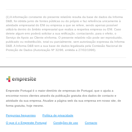
(1) A informação constante do presente relatório resulta da base de dados da Informa
D&B, foi obtida junto de fontes públicas ou do próprio e faz referência unicamente à
atividade empresarial do ENI ou empresa a que se refere, sendo apenas possível
utilizá-la dentro do âmbito empresarial que realiza a respetiva empresa ou ENI. Caso
detete algum erro poderá solicitar a sua retificação, contactando, para o efeito, o
Serviço de Apoio ao Cliente eInforma. O presente relatório não pode ser reproduzido,
publicado ou redistribuído, total ou parcialmente, sem autorização expressa da Informa
D&B. A Informa D&B tem a sua base de dados legalizada pela Comissão Nacional de
Proteção de Dados (Autorização Nº 32/96, emitida a 27/02/1996).
Empresite Portugal é o maior diretório de empresas de Portugal, que o ajuda a
encontrar novos clientes através da publicação gratuita dos dados de contacto e
atividade da sua empresa. Atualize a página web da sua empresa em nosso site, de
forma gratuita, hoje mesmo.
Perguntas frequentes
Política de privacidade
O que é o Empresite Portugal
Condições de uso
Contacto