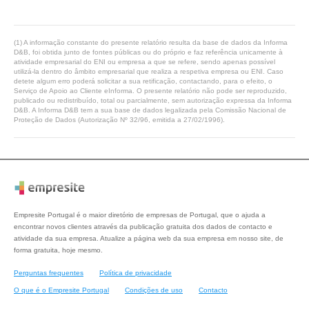
(1) A informação constante do presente relatório resulta da base de dados da Informa
D&B, foi obtida junto de fontes públicas ou do próprio e faz referência unicamente à
atividade empresarial do ENI ou empresa a que se refere, sendo apenas possível
utilizá-la dentro do âmbito empresarial que realiza a respetiva empresa ou ENI. Caso
detete algum erro poderá solicitar a sua retificação, contactando, para o efeito, o
Serviço de Apoio ao Cliente eInforma. O presente relatório não pode ser reproduzido,
publicado ou redistribuído, total ou parcialmente, sem autorização expressa da Informa
D&B. A Informa D&B tem a sua base de dados legalizada pela Comissão Nacional de
Proteção de Dados (Autorização Nº 32/96, emitida a 27/02/1996).
Empresite Portugal é o maior diretório de empresas de Portugal, que o ajuda a
encontrar novos clientes através da publicação gratuita dos dados de contacto e
atividade da sua empresa. Atualize a página web da sua empresa em nosso site, de
forma gratuita, hoje mesmo.
Perguntas frequentes
Política de privacidade
O que é o Empresite Portugal
Condições de uso
Contacto