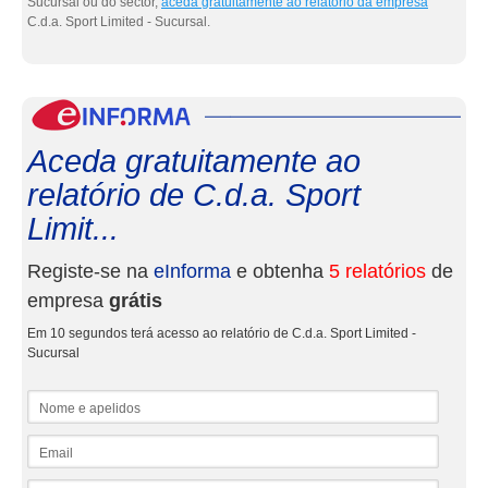
Sucursal ou do sector,
aceda gratuitamente ao relatório da empresa
C.d.a. Sport Limited - Sucursal.
eInf
Aceda gratuitamente ao
relatório de C.d.a. Sport
Limit...
Registe-se na
eInforma
e obtenha
5 relatórios
de
empresa
grátis
Em 10 segundos terá acesso ao relatório de C.d.a. Sport Limited -
Sucursal
Nome e apelidos
Email
NIF