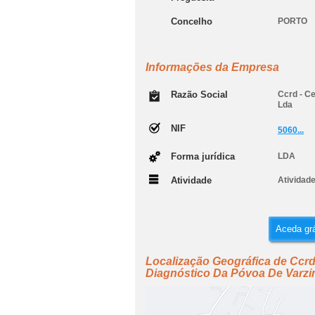
Concelho
PORTO
Informações da Empresa
Razão Social
Ccrd - Ce
Lda
NIF
5060...
Forma jurídica
LDA
Atividade
Atividade
Aceda grá
Localização Geográfica de Ccrd 
Diagnóstico Da Póvoa De Varzi