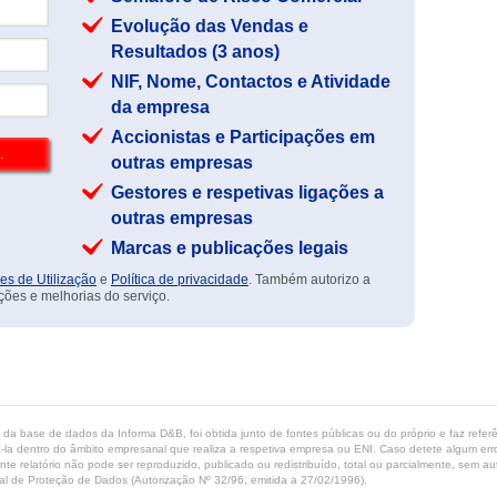
Evolução das Vendas e
Resultados (3 anos)
NIF, Nome, Contactos e Atividade
da empresa
Accionistas e Participações em
outras empresas
Gestores e respetivas ligações a
outras empresas
Marcas e publicações legais
es de Utilização
e
Política de privacidade
. Também autorizo a
ções e melhorias do serviço.
ta da base de dados da Informa D&B, foi obtida junto de fontes públicas ou do próprio e faz refe
-la dentro do âmbito empresarial que realiza a respetiva empresa ou ENI. Caso detete algum erro 
ente relatório não pode ser reproduzido, publicado ou redistribuído, total ou parcialmente, sem
l de Proteção de Dados (Autorização Nº 32/96, emitida a 27/02/1996).