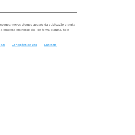
ncontrar novos clientes através da publicação gratuita
a empresa em nosso site, de forma gratuita, hoje
ugal
Condições de uso
Contacto