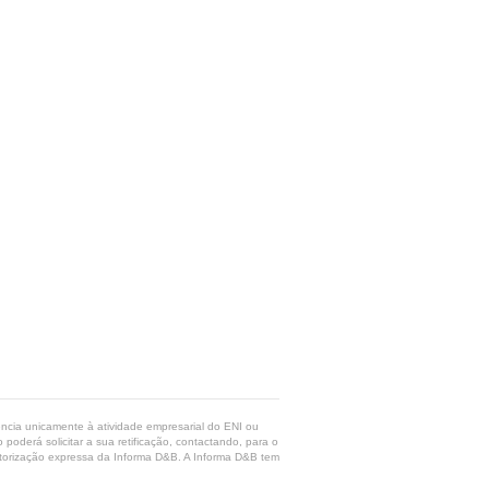
rência unicamente à atividade empresarial do ENI ou
poderá solicitar a sua retificação, contactando, para o
 autorização expressa da Informa D&B. A Informa D&B tem