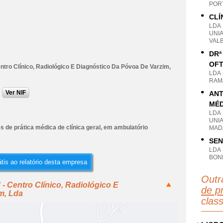
POR
CLÍ
LDA
UNI
VAL
DRª
OFT
ntro Clínico, Radiológico E Diagnóstico Da Póvoa De Varzim,
LDA
RAM
Ver NIF
ANT
MÉD
LDA
UNI
s de prática médica de clínica geral, em ambulatório
MAD
SEN
LDA
BON
tis ao relatório desta empresa
Outr
- Centro Clínico, Radiológico E
de pr
m, Lda
clas