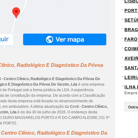
LISB
PORT
SETÚ
BRA
FARO
COIM
AVEI
Clínico, Radiológico E Diagnóstico Da Póvoa
SANT
LEIRI
 - Centro Clínico, Radiológico E Diagnóstico Da Póvoa De
lógico E Diagnóstico Da Póvoa De Varzim, Lda
é uma empresa
ILHA
al de Portugal sob a forma jurídica de LDA. A experiência
Empre
ata de constituição da empresa. De acordo com a Classificação
vidade desta empresa está focada no desenvolvimento de
l, em ambulatório. A última atualização da
Ccrd - Centro Clínico,
rzim, Lda
é do dia 30 de julho de 2026. O endereço desta
LO OURO MASSARELOS PORTO é R DO CAMPO ALEGRE 231 5º
e é PORTO.
 Centro Clínico, Radiológico E Diagnóstico Da