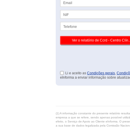
Email
NIF
Telefone
Li e aceito as
Condições gerais
,
Condiçõ
eInforma a enviar informação sobre atualiza
(1) A informação constante do presente relatório resul
empresa a que se refere, sendo apenas possível utilizá
efeito, o Serviço de Apoio ao Cliente eInforma. O pres
a sua base de dados legalizada pela Comissão Naciona