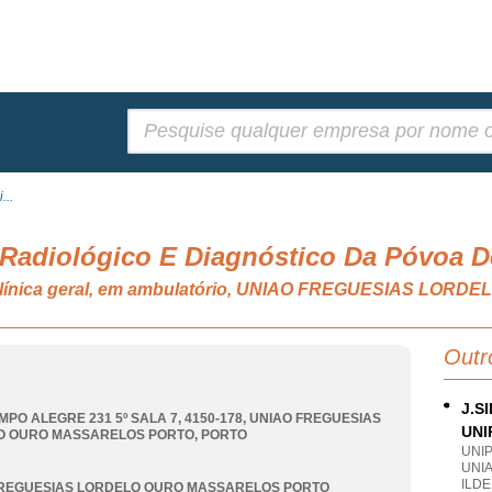
Pesquisar:
...
, Radiológico E Diagnóstico Da Póvoa D
de clínica geral, em ambulatório, UNIAO FREGUESIAS 
Outr
J.S
MPO ALEGRE 231 5º SALA 7, 4150-178
,
UNIAO FREGUESIAS
UNI
O OURO MASSARELOS PORTO
,
PORTO
UNI
UNI
ILDE
FREGUESIAS LORDELO OURO MASSARELOS PORTO