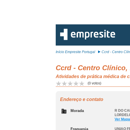
Início Empresite Portugal
Ccrd - Centro Clíni
Ccrd - Centro Clínico
Atividades de prática médica 
(
0
votos)
Endereço e contato
Morada
R DO CA
LORDEL
Ver Mapa
Freguesia
UNIAO 