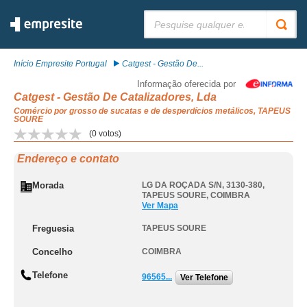
Pesquisar:
Início Empresite Portugal
Catgest - Gestão De...
Informação oferecida por
Catgest - Gestão De Catalizadores, Lda
Comércio por grosso de sucatas e de desperdícios metálicos, TAPEUS
SOURE
(
0
votos)
Endereço e contato
Morada
LG DA ROÇADA S/N, 3130-380
,
TAPEUS SOURE
,
COIMBRA
Ver Mapa
Freguesia
TAPEUS SOURE
Concelho
COIMBRA
Telefone
96565...
Ver Telefone