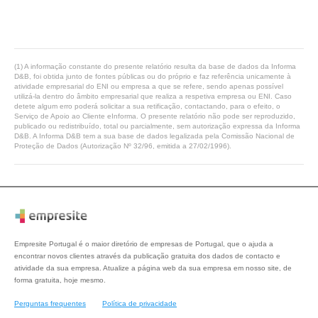
(1) A informação constante do presente relatório resulta da base de dados da Informa
D&B, foi obtida junto de fontes públicas ou do próprio e faz referência unicamente à
atividade empresarial do ENI ou empresa a que se refere, sendo apenas possível
utilizá-la dentro do âmbito empresarial que realiza a respetiva empresa ou ENI. Caso
detete algum erro poderá solicitar a sua retificação, contactando, para o efeito, o
Serviço de Apoio ao Cliente eInforma. O presente relatório não pode ser reproduzido,
publicado ou redistribuído, total ou parcialmente, sem autorização expressa da Informa
D&B. A Informa D&B tem a sua base de dados legalizada pela Comissão Nacional de
Proteção de Dados (Autorização Nº 32/96, emitida a 27/02/1996).
Empresite Portugal é o maior diretório de empresas de Portugal, que o ajuda a
encontrar novos clientes através da publicação gratuita dos dados de contacto e
atividade da sua empresa. Atualize a página web da sua empresa em nosso site, de
forma gratuita, hoje mesmo.
Perguntas frequentes
Política de privacidade