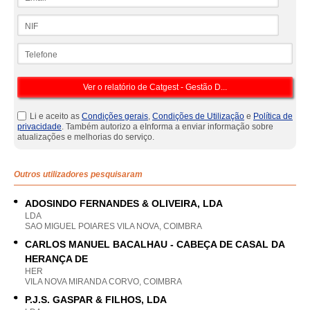
NIF
Telefone
Li e aceito as
Condições gerais
,
Condições de Utilização
e
Política de
privacidade
. Também autorizo a eInforma a enviar informação sobre
atualizações e melhorias do serviço.
Outros utilizadores pesquisaram
ADOSINDO FERNANDES & OLIVEIRA, LDA
LDA
SAO MIGUEL POIARES VILA NOVA, COIMBRA
CARLOS MANUEL BACALHAU - CABEÇA DE CASAL DA
HERANÇA DE
HER
VILA NOVA MIRANDA CORVO, COIMBRA
P.J.S. GASPAR & FILHOS, LDA