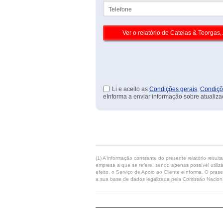
Telefone
Li e aceito as
Condições gerais
,
Condiçõ
eInforma a enviar informação sobre atualiza
(1) A informação constante do presente relatório resul
empresa a que se refere, sendo apenas possível utilizá
efeito, o Serviço de Apoio ao Cliente eInforma. O pres
a sua base de dados legalizada pela Comissão Naciona