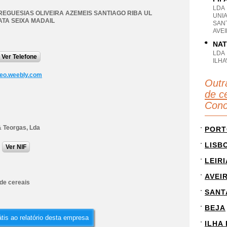
LDA
REGUESIAS OLIVEIRA AZEMEIS SANTIAGO RIBA UL
UNIA
TA SEIXA MADAIL
SANT
AVE
NAT
LDA
Ver Telefone
ILHA
eo.weebly.com
Outr
de c
Conc
& Teorgas, Lda
PORT
LISB
Ver NIF
LEIRI
AVEI
e cereais
SANT
BEJA
tis ao relatório desta empresa
ILHA