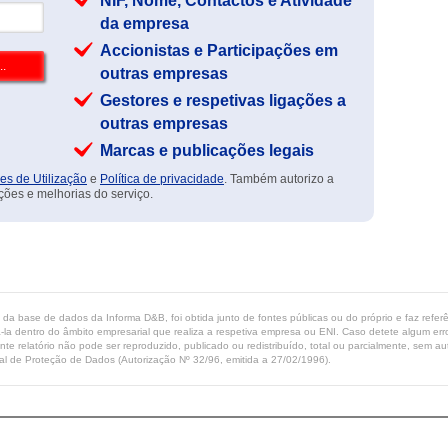
NIF, Nome, Contactos e Atividade
da empresa
Accionistas e Participações em
outras empresas
Gestores e respetivas ligações a
outras empresas
Marcas e publicações legais
es de Utilização
e
Política de privacidade
. Também autorizo a
ções e melhorias do serviço.
ta da base de dados da Informa D&B, foi obtida junto de fontes públicas ou do próprio e faz refe
-la dentro do âmbito empresarial que realiza a respetiva empresa ou ENI. Caso detete algum erro 
ente relatório não pode ser reproduzido, publicado ou redistribuído, total ou parcialmente, sem
l de Proteção de Dados (Autorização Nº 32/96, emitida a 27/02/1996).