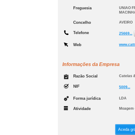
Freguesia
UNIAO F
MACINHA
Concelho
AVEIRO
Telefone
25669...
Web
www.catt
Informações da Empresa
Razão Social
Catelas 
NIF
5009...
Forma jurídica
LDA
Atividade
Moagem d
Aceda grá