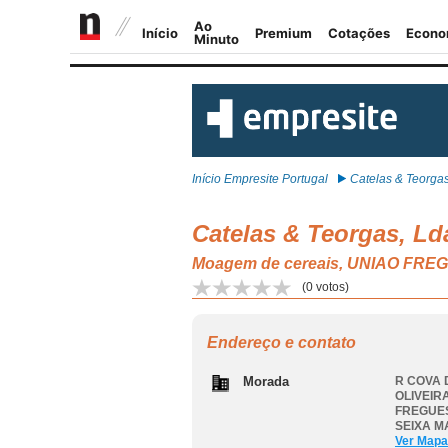
Início Empresite Portugal
Catelas & Teorgas,
Catelas & Teorgas, Ld
Moagem de cereais, UNIAO FR
(
0
votos)
Endereço e contato
Morada
R COVA 
OLIVEIR
FREGUES
SEIXA M
Ver Mapa