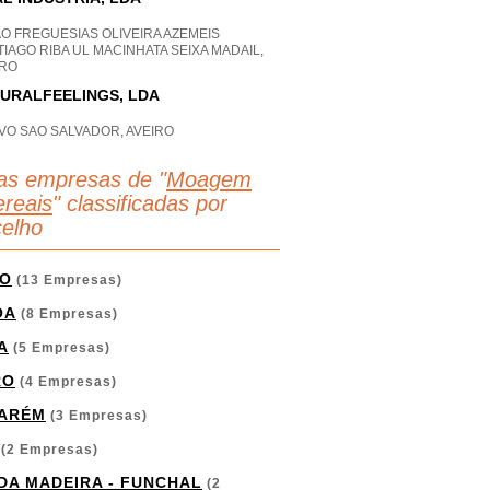
O FREGUESIAS OLIVEIRA AZEMEIS
IAGO RIBA UL MACINHATA SEIXA MADAIL,
IRO
URALFEELINGS, LDA
VO SAO SALVADOR, AVEIRO
as empresas de "
Moagem
ereais
" classificadas por
elho
O
(13 Empresas)
OA
(8 Empresas)
A
(5 Empresas)
RO
(4 Empresas)
ARÉM
(3 Empresas)
(2 Empresas)
 DA MADEIRA - FUNCHAL
(2