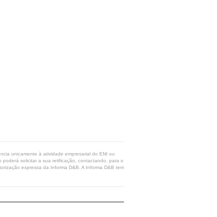
rência unicamente à atividade empresarial do ENI ou
poderá solicitar a sua retificação, contactando, para o
 autorização expressa da Informa D&B. A Informa D&B tem